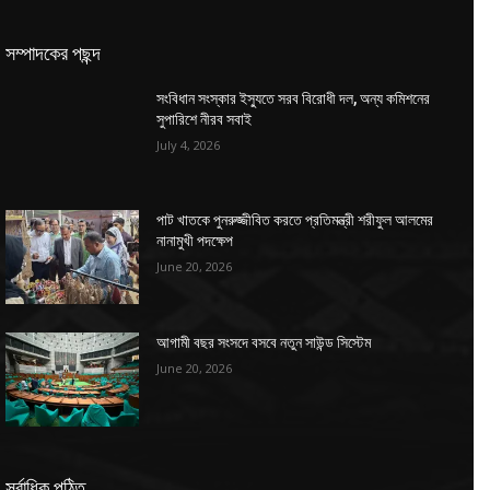
সম্পাদকের পছন্দ
সংবিধান সংস্কার ইস্যুতে সরব বিরোধী দল, অন্য কমিশনের
সুপারিশে নীরব সবাই
July 4, 2026
পাট খাতকে পুনরুজ্জীবিত করতে প্রতিমন্ত্রী শরীফুল আলমের
নানামুখী পদক্ষেপ
June 20, 2026
আগামী বছর সংসদে বসবে নতুন সাউন্ড সিস্টেম
June 20, 2026
সর্বাধিক পঠিত