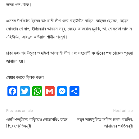
দলের পক্ষ থেকে।
এসময় উপস্থিত ছিলেন আওয়ামী লীগ নেতা বাহাউদ্দীন নাছিম, আহমদ হোসেন, আব্দুস
সোবহান গোলাপ, ইঞ্জিনিয়ার আবদুস সবুর, মেহের আফরোজ চুমকি, ডা. মোস্তফা জালাল
মহিউদ্দিন, আবদুল আউয়াল শামীম প্রমুখ।
ঢাকা মহানগর উত্তর ও দক্ষিণ আওয়ামী লীগ এবং সহযোগী সংগঠনের পক্ষ থেকেও শ্রদ্ধা
জানানো হয়।
শেয়ার করতে ক্লিক করুন
Facebook
Twitter
WhatsApp
Gmail
Messenger
Share
Previous article
Next article
এমপি-মন্ত্রীদের বাড়িতেও লোডশেডিং হচ্ছে:
নতুন সময়সূচিতে অফিস চলবে কতদিন,
বিদ্যুৎ প্রতিমন্ত্রী
জানালেন প্রতিমন্ত্রী