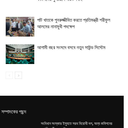
পাট খাতকে পুনরুজ্জীবিত করতে প্রতিমন্ত্রী শরীফুল
আলমের নানামুখী পদক্ষেপ
আগামী বছর সংসদে বসবে নতুন সাউন্ড সিস্টেম
সম্পাদকের পছন্দ
সংবিধান সংস্কার ইস্যুতে সরব বিরোধী দল, অন্য কমিশনের