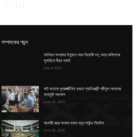
সম্পাদকের পছন্দ
সংবিধান সংস্কার ইস্যুতে সরব বিরোধী দল, অন্য কমিশনের
সুপারিশে নীরব সবাই
July 4, 2026
পাট খাতকে পুনরুজ্জীবিত করতে প্রতিমন্ত্রী শরীফুল আলমের
নানামুখী পদক্ষেপ
June 20, 2026
আগামী বছর সংসদে বসবে নতুন সাউন্ড সিস্টেম
June 20, 2026