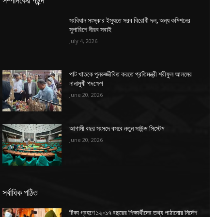
সম্পাদকের পছন্দ
সংবিধান সংস্কার ইস্যুতে সরব বিরোধী দল, অন্য কমিশনের
সুপারিশে নীরব সবাই
July 4, 2026
পাট খাতকে পুনরুজ্জীবিত করতে প্রতিমন্ত্রী শরীফুল আলমের
নানামুখী পদক্ষেপ
June 20, 2026
আগামী বছর সংসদে বসবে নতুন সাউন্ড সিস্টেম
June 20, 2026
সর্বাধিক পঠিত
টিকা গ্রহণে ১২-১৭ বছরের শিক্ষার্থীদের তথ্য পাঠানোর নির্দেশ