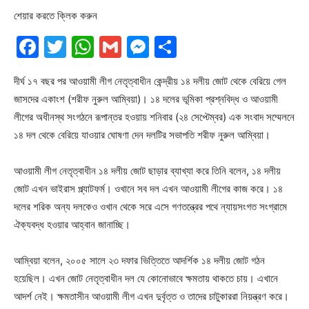
শেয়ার করতে ক্লিক করুন
Facebook
Twitter
WhatsApp
Gmail
Messenger
Share
দীর্ঘ ১৭ বছর পর আওয়ামী লীগ নেতৃত্বাধীন কেন্দ্রীয় ১৪ দলীয় জোট থেকে বেরিয়ে গেল
জাসদের একাংশ (শরীফ নুরুল আম্বিয়া)। ১৪ দলের ভূমিকা প্রশ্নবিদ্ধ ও আওয়ামী
লীগের অধীনস্থ সংগঠনে রূপান্তর হওয়ায় শনিবার (২৪ সেপ্টেম্বর) এক সংবাদ সম্মেলনে
১৪ দল থেকে বেরিয়ে যাওয়ার ঘোষণা দেন দলটির সভাপতি শরীফ নুরুল আম্বিয়া।
আওয়ামী লীগ নেতৃত্বাধীন ১৪ দলীয় জোট ছাড়ার ব্যাখ্যা করে তিনি বলেন, ১৪ দলীয়
জোট এখন ভাইরাস প্ল্যাটফর্ম। ওখানে সব দল এখন আওয়ামী লীগের কাজ করে। ১৪
দলের শরিক অন্য দলকেও ওখান থেকে সরে এসে গণতন্ত্রের পথে ন্যায়সংগত সংগ্রামে
ঐক্যবদ্ধ হওয়ার আহ্বান জানাচ্ছি।
আম্বিয়া বলেন, ২০০৫ সালে ২৩ দফার ভিত্তিতে আদর্শিক ১৪ দলীয় জোট গঠন
হয়েছিল। এখন জোট নেতৃত্বাধীন দল যে কোনোভাবে ক্ষমতায় থাকতে চায়। এখানে
আদর্শ নেই। ক্ষমতাসীন আওয়ামী লীগ এখন দুর্বৃত্ত ও তাদের চাটুকাররা নিয়ন্ত্রণ করে।