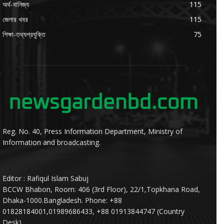
অর্থ-বানিজ্য
115
জেলার খবর
115
শিক্ষা-তথ্যপ্রযুক্তি
75
Reg. No. 40, Press Information Department, Ministry of
Information and broadcasting.
Editor : Rafiqul Islam Sabuj
BCCW Bhabon, Room: 406 (3rd Floor), 22/1,Topkhana Road,
Dhaka-1000.Bangladesh. Phone: +88
01828184001,01989686433, +88 01913844747 (Country
Desk).