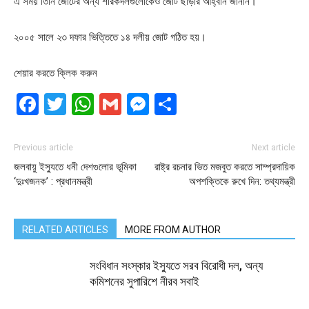
এ সময় তিনি জোটের অন্য শরিকদলগুলোকেও জোট ছাড়ার আহ্বান জানান।
২০০৫ সালে ২৩ দফার ভিত্তিতে ১৪ দলীয় জোট গঠিত হয়।
শেয়ার করতে ক্লিক করুন
Facebook
Twitter
WhatsApp
Gmail
Messenger
Share
Previous article
Next article
জলবায়ু ইস্যুতে ধনী দেশগুলোর ভূমিকা
রাষ্ট্র রচনার ভিত মজবুত করতে সাম্প্রদায়িক
‘দুঃখজনক’ : প্রধানমন্ত্রী
অপশক্তিকে রুখে দিন: তথ্যমন্ত্রী
RELATED ARTICLES
MORE FROM AUTHOR
সংবিধান সংস্কার ইস্যুতে সরব বিরোধী দল, অন্য
কমিশনের সুপারিশে নীরব সবাই