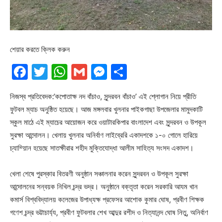
শেয়ার করতে ক্লিক করুন
Facebook
Twitter
WhatsApp
Gmail
Messenger
Share
নিজস্ব প্রতিবেদক:‘কপোতাক্ষ নদ বাঁচাও, সুন্দরবন বাঁচাও’ এই শ্লোগান নিয়ে প্রীতি
ফুটবল ম্যাচ অনুষ্ঠিত হয়েছে। আজ মঙ্গলবার খুলনার পাইকগাছা উপজেলার মামুদকাটি
স্কুল মাঠে এই ম্যাচের আয়োজন করে ওয়াটারকিপার বাংলাদেশ এবং সুন্দরবন ও উপকূল
সুরক্ষা আন্দোলন। খেলায় খুলনার অনির্বাণ লাইব্রেরি একাদশকে ১-০ গোলে হারিয়ে
চ্যাম্য়িান হয়েছে সাতক্ষীরার শহীদ মুক্তিযোদ্ধা আলীম সাহিত্য সংসদ একাদশ।
খেলা শেষে পুরস্কার বিতরণী অনুষ্ঠান সঞ্চালনার করেন সুন্দরবন ও উপকূল সুরক্ষা
আন্দোলনের সন্বয়ক নিখিল চন্দ্র ভদ্র। অনুষ্ঠানে বক্তৃতা করেন সরকারি আযম খান
কমার্স বিশ্ববিদ্যালয় কলেজের উপাধ্যক্ষ প্রফেসর আশোক কুমার ঘোষ, প্রবীণ শিক্ষক
গণেশ চন্দ্র ভট্টাচার্য্য, প্রবীণ ফুটবলার শেখ আব্দুর রশীদ ও নিত্যানন্দ ঘোষ নিতু, অনির্বাণ