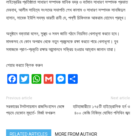
লাইব্রেরির প্রতিষ্ঠাতা সাধারণ সম্পাদক মানিক ভদ্র ও বর্তমান সাধারণ সম্পাদক প্রভাত
দেবনাথ, আলীম সাহিত্য সংসদের সভাপতি শেখ কালাম ও সাধারণ সম্পাদক সানজিদুল
হাসান, সাবেক ইউপি সদস্য ভারতী রানী দে, পল্লী চিকিৎসক আকরাম হোসেন প্রমূখ।
অনুষ্ঠানে বক্তারা বলেন, সুস্থ্য ও সবল জাতি গঠনে নিয়মিত খেলাধূলা করতে হবে।
মাদকসহ যে কোন অপরাধ থেকে নতুন প্রজন্সকে রক্ষা করতে পারে খেলাধূলা। যুব
সমাজকে প্রাণ-প্রকৃতি রক্ষার আন্দোলনে সক্রিয় হওয়ার আহ্বান জানান তারা।
শেয়ার করতে ক্লিক করুন
Facebook
Twitter
WhatsApp
Gmail
Messenger
Share
Previous article
Next article
সরকারের টলটলায়মান রাজসিংহাসন ভেঙ্গে
হাটহাজারীতে ১৭৫টি হাইড্রোলিক হর্ন ও
পড়বে যেকোন মূহুর্তে- মির্জা ফখরুল
৪০০ কেজি নিষিদ্ধ ঘোষিত পলিথিন জব্দ
RELATED ARTICLES
MORE FROM AUTHOR