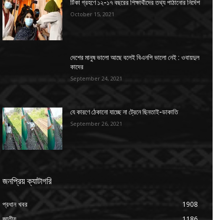
টিকা গ্রহণে ১২-১৭ বছরের শিক্ষার্থীদের তথ্য পাঠানোর নির্দেশ
October 15, 2021
দেশের মানুষ ভালো আছে বলেই বিএনপি ভালো নেই : ওবায়দুল
কাদের
September 24, 2021
যে কারণে ঠেকানো যাচ্ছে না ট্রেনে ছিনতাই-ডাকাতি
September 26, 2021
জনপ্রিয় ক্যাটাগরি
প্রধান খবর
1908
জাতীয়
1186