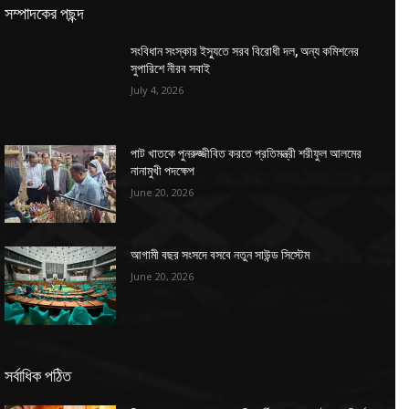
সম্পাদকের পছন্দ
সংবিধান সংস্কার ইস্যুতে সরব বিরোধী দল, অন্য কমিশনের
সুপারিশে নীরব সবাই
July 4, 2026
পাট খাতকে পুনরুজ্জীবিত করতে প্রতিমন্ত্রী শরীফুল আলমের
নানামুখী পদক্ষেপ
June 20, 2026
আগামী বছর সংসদে বসবে নতুন সাউন্ড সিস্টেম
June 20, 2026
সর্বাধিক পঠিত