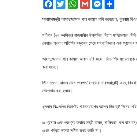
Facebook
Twitter
WhatsApp
Gmail
Messen
Shar
স্বরাষ্ট্রমন্ত্রী আসাদুজ্জামান খান কামাল দাবি করেছেন, খুলনায় বি
শনিবার (২২ অক্টোবর) রাজধানীর ইস্কাটনে বিয়াম ফাউন্ডেশনে বিস
সেখানে প্রধান অতিথির বক্তব্য শেষে সাংবাদিকদের এক প্রশ্নের
আসাদুজ্জামান খান কামাল আরও দাবি করেন, বিএনপির সম্মেলনকে ক
করা হচ্ছে।
তিনি বলেন, যাদের নামে গ্রেপ্তারি পরোয়ানা (ওয়ারেন্ট) আছে কিং
গ্রেপ্তার করা হয়নি।
খুলনায় বিএনপির বিভাগীয় গণসমাবেশের আগের দিন দুই দিনের ‘পর
এ প্রসঙ্গে এক প্রশ্নের জবাবে মন্ত্রী বলেন, মালিকরা কেন বাস 
এখন পর্যন্ত আমরা সঠিক তথ্য জানি না।