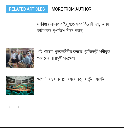
RELATED ARTICLES
MORE FROM AUTHOR
সংবিধান সংস্কার ইস্যুতে সরব বিরোধী দল, অন্য
কমিশনের সুপারিশে নীরব সবাই
পাট খাতকে পুনরুজ্জীবিত করতে প্রতিমন্ত্রী শরীফুল
আলমের নানামুখী পদক্ষেপ
আগামী বছর সংসদে বসবে নতুন সাউন্ড সিস্টেম