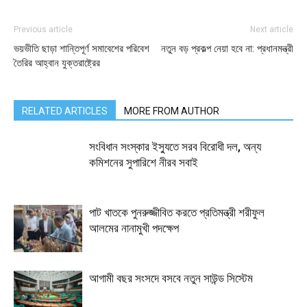
Previous article
Next article
ভয়ভীতি ছাড়া শান্তিপূর্ণ সমাবেশের পরিবেশ
নতুন বড় প্রকল্প নেয়া হবে না: প্রধানমন্ত্রী
তৈরির আহ্বান যুক্তরাষ্ট্রের
RELATED ARTICLES
MORE FROM AUTHOR
সংবিধান সংস্কার ইস্যুতে সরব বিরোধী দল, অন্য
কমিশনের সুপারিশে নীরব সবাই
পাট খাতকে পুনরুজ্জীবিত করতে প্রতিমন্ত্রী শরীফুল
আলমের নানামুখী পদক্ষেপ
আগামী বছর সংসদে বসবে নতুন সাউন্ড সিস্টেম