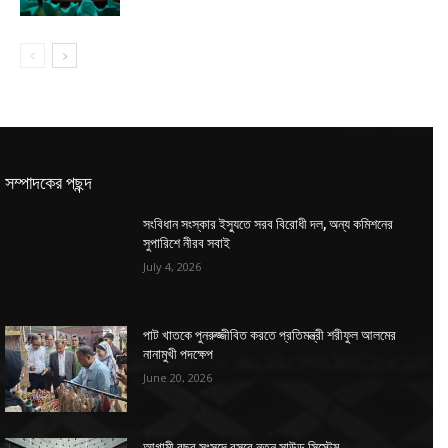
সম্পাদকের পছন্দ
সংবিধান সংস্কার ইস্যুতে সরব বিরোধী দল, অন্য কমিশনের
সুপারিশে নীরব সবাই
July 4, 2026
পাট খাতকে পুনরুজ্জীবিত করতে প্রতিমন্ত্রী শরীফুল আলমের
নানামুখী পদক্ষেপ
June 20, 2026
আগামী বছর সংসদে বসবে নতুন সাউন্ড সিস্টেম