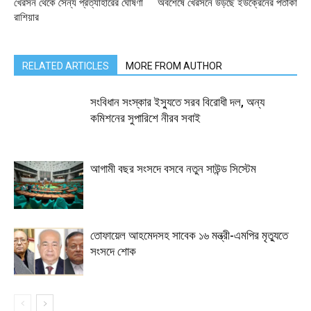
খেরসন থেকে সৈন্য প্রত্যাহারের ঘোষণা
অবশেষে খেরসনে উড়ছে ইউক্রেনের পতাকা
রাশিয়ার
RELATED ARTICLES
MORE FROM AUTHOR
সংবিধান সংস্কার ইস্যুতে সরব বিরোধী দল, অন্য
কমিশনের সুপারিশে নীরব সবাই
আগামী বছর সংসদে বসবে নতুন সাউন্ড সিস্টেম
তোফায়েল আহমেদসহ সাবেক ১৬ মন্ত্রী-এমপির মৃত্যুতে
সংসদে শোক