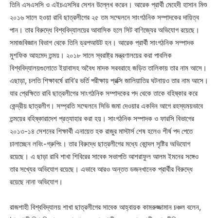
তিনি এসএসসি ও এইচএসসির সেশন উল্লেখ করেন। আরেক প্রার্থী মেহেদী হাসান মিশু
২০১৬ সালে হওয়া রাবি ছাত্রলীগের ২৫ তম সম্মেলনে সাংগঠনিক সম্পাদকের দায়িত্ব
পান। তার বিরুদ্ধে বিশ্ববিদ্যালয়ের আবাসিক হলে সিট বাণিজ্যের অভিযোগ রয়েছে।
সমাজবিজ্ঞান বিভাগ থেকে তিনি ড্রপআউট হন। আরেক প্রার্থী সাংগঠনিক সম্পাদক
মুশফিক আহমেদ তন্ময়। ২০১৮ সালে স্বরাষ্ট্র মন্ত্রণালয়ের করা পাবলিক
বিশ্ববিদ্যালয়গুলোতে ইয়াবাসহ অবৈধ মাদক সরবরাহে জড়িত তালিকায় তার নাম আসে।
এছাড়া, চলতি শিক্ষাবর্ষে রাবি’র ভর্তি পরীক্ষায় প্রক্সি জালিয়াতির ঘটনায়ও তার নাম আসে।
যার প্রেক্ষিতে রাবি ছাত্রলীগের সাংগঠনিক সম্পাদকের পদ থেকে তাকে বহিষ্কার করে
কেন্দ্রীয় ছাত্রলীগ। সম্প্রতি সম্মেলনে সিভি জমা দেওয়ার একদিন আগে রহস্যময়ভাবে
তন্ময়ের বহিষ্কারাদেশ প্রত্যাহার করা হয়। সাংগঠনিক সম্পাদক ও ফারসি বিভাগের
২০১৩-১৪ সেশনের শিক্ষার্থী এনায়েত হক রাজুর মাস্টার্স শেষ হলেও শীর্ষ পদ পেতে
চালাচ্ছেন লবিং-গ্রুপিং। তার বিরুদ্ধে ছাত্রলীগের মধ্যে কোন্দল সৃষ্টির অভিযোগ
রয়েছে। এ ছাড়া রাবি শাখা শিবিরের সাবেক সভাপতি আশরাফুল আলম ইমনের সঙ্গেও
তার সখ্যের অভিযোগ রয়েছে। এভাবে আরও অন্তত ডজনখানেক প্রার্থীর বিরুদ্ধে
রয়েছে নানা অভিযোগ।
রাজশাহী বিশ্ববিদ্যালয় শাখা ছাত্রলীগের সাবেক আহ্বায়ক কামরুজ্জামান চঞ্চল বলেন,