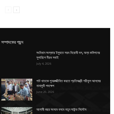
সম্পাদকের পছন্দ
সংবিধান সংস্কার ইস্যুতে সরব বিরোধী দল, অন্য কমিশনের
সুপারিশে নীরব সবাই
July 4, 2026
পাট খাতকে পুনরুজ্জীবিত করতে প্রতিমন্ত্রী শরীফুল আলমের
নানামুখী পদক্ষেপ
June 20, 2026
আগামী বছর সংসদে বসবে নতুন সাউন্ড সিস্টেম