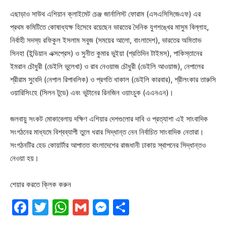
এছাড়াও সাউথ এশিয়ান ক্লাইমেট চেঞ্জ জার্নালিস্ট ফোরাম (এসএসিসিজেএফ) এর
প্রথম কমিটিতে কোষাধ্যক্ষ হিসেবে রয়েছেন ভারতের দৈনিক যুগশঙ্খের মাসুম বিল্লাহ,
নির্বাহী সদস্য রফিকুল ইসলাম সবুজ (সময়ের আলো, বাংলাদেশ), ভারতের অমিতাভ
সিনহা (ইন্ডিয়ান এক্সপ্রেস) ও সুনীত কুমার ভুইয়া (প্রতিদিন টাইমস), পাকিস্তানের
ইমরান চৌধুরী (ডেইলি ভুলেখা) ও রাব নেওয়াজ চৌধুরী (ডেইলি আওয়াজ), নেপালের
শ্রীরাম সুবেদি (নেপাল রিপাবলিক) ও প্রগতি ধাকাল (ডেইলি কারবার), শ্রীলংকার তারুসি
ওয়ারিসিংহে (সিলন টুডে) এবং ভুটানের রিনজিন ওয়াংচুক (এএনএন)।
জলবায়ু সংকট মোকাবেলায় দক্ষিণ এশিয়ার দেশগুলোর দাবি ও প্রত্যাশা এই সাংবাদিক
সংগঠনের মাধ্যমে বিশ্বব্যাপী তুলে ধরার সিদ্ধান্ত নেন নির্বাচিত সাংবাদিক নেতারা।
সংগঠনটির হেড কোয়ার্টার আপাতত বাংলাদেশের রাজধানী ঢাকায় স্থাপনের সিদ্ধান্তও
নেওয়া হয়।
শেয়ার করতে ক্লিক করুন
Facebook
Twitter
WhatsApp
Gmail
Messenger
Share