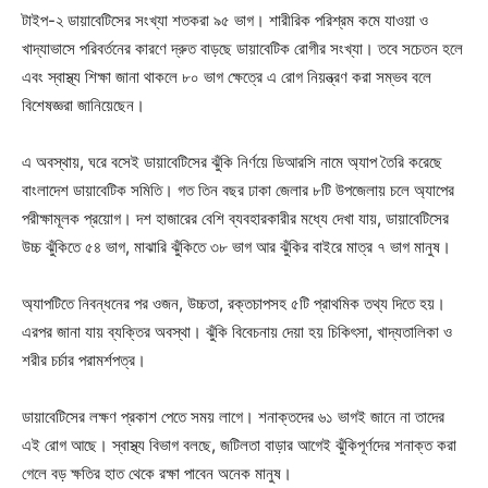
টাইপ-২ ডায়াবেটিসের সংখ্যা শতকরা ৯৫ ভাগ। শারীরিক পরিশ্রম কমে যাওয়া ও
খাদ্যাভাসে পরিবর্তনের কারণে দ্রুত বাড়ছে ডায়াবেটিক রোগীর সংখ্যা। তবে সচেতন হলে
এবং স্বাস্থ্য শিক্ষা জানা থাকলে ৮০ ভাগ ক্ষেত্রে এ রোগ নিয়ন্ত্রণ করা সম্ভব বলে
বিশেষজ্ঞরা জানিয়েছেন।
এ অবস্থায়, ঘরে বসেই ডায়াবেটিসের ঝুঁকি নির্ণয়ে ডিআরসি নামে অ্যাপ তৈরি করেছে
বাংলাদেশ ডায়াবেটিক সমিতি। গত তিন বছর ঢাকা জেলার ৮টি উপজেলায় চলে অ্যাপের
পরীক্ষামূলক প্রয়োগ। দশ হাজারের বেশি ব্যবহারকারীর মধ্যে দেখা যায়, ডায়াবেটিসের
উচ্চ ঝুঁকিতে ৫৪ ভাগ, মাঝারি ঝুঁকিতে ৩৮ ভাগ আর ঝুঁকির বাইরে মাত্র ৭ ভাগ মানুষ।
অ্যাপটিতে নিবন্ধনের পর ওজন, উচ্চতা, রক্তচাপসহ ৫টি প্রাথমিক তথ্য দিতে হয়।
এরপর জানা যায় ব্যক্তির অবস্থা। ঝুঁকি বিবেচনায় দেয়া হয় চিকিৎসা, খাদ্যতালিকা ও
শরীর চর্চার পরামর্শপত্র।
ডায়াবেটিসের লক্ষণ প্রকাশ পেতে সময় লাগে। শনাক্তদের ৬১ ভাগই জানে না তাদের
এই রোগ আছে। স্বাস্থ্য বিভাগ বলছে, জটিলতা বাড়ার আগেই ঝুঁকিপূর্ণদের শনাক্ত করা
গেলে বড় ক্ষতির হাত থেকে রক্ষা পাবেন অনেক মানুষ।