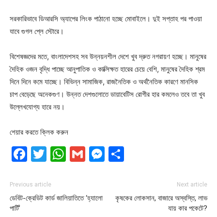
সরকারিভাবে ডিআরসি অ্যাপের লিংক পাঠানো হচ্ছে মোবাইলে। দুই সপ্তাহ পর পাওয়া
যাবে গুগল প্লে স্টোরে।
বিশেষজ্ঞদের মতে, বাংলাদেশসহ সব উন্নয়নশীল দেশে খুব দ্রুত নগরায়ণ হচ্ছে। মানুষের
দৈহিক ওজন বৃদ্ধি পাচ্ছে আনুপাতিক ও কাক্সিক্ষত হারের চেয়ে বেশি, মানুষের দৈহিক শ্রম
দিনে দিনে কমে যাচ্ছে। বিভিন্ন সামাজিক, রাজনৈতিক ও অর্থনৈতিক কারণে মানসিক
চাপ বেড়েছে অনেকগুণ। উন্নত দেশগুলোতে ডায়াবেটিস রোগীর হার কমলেও তবে তা খুব
উল্লেখযোগ্য হারে নয়।
শেয়ার করতে ক্লিক করুন
Facebook
Twitter
WhatsApp
Gmail
Messenger
Share
Previous article
Next article
ডেবিট-ক্রেডিট কার্ড জালিয়াতিতে ‘হ্যালো
কৃষকের লোকসান, বাজারে অস্বস্তি, লাভ
পার্টি’
যায় কার পকেটে?