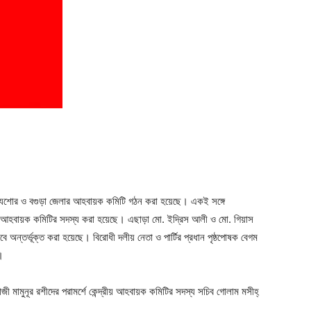
ger
e
্ষে যশোর ও বগুড়া জেলার আহবায়ক কমিটি গঠন করা হয়েছে। একই সঙ্গে
রীয় আহবায়ক কমিটির সদস্য করা হয়েছে। এছাড়া মো. ইদ্রিস আলী ও মো. গিয়াস
বে অন্তর্ভূক্ত করা হয়েছে। বিরোধী দলীয় নেতা ও পার্টির প্রধান পৃষ্ঠপোষক বেগম
।
কাজী মামুনূর রশীদের পরামর্শে কেন্দ্রীয় আহবায়ক কমিটির সদস্য সচিব গোলাম মসীহ্