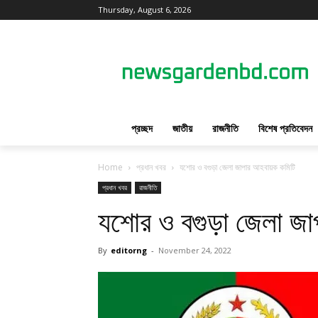
Thursday, August 6, 2026
প্রচ্ছদ
জাতীয়
রাজনীতি
বিশেষ প্রতিবেদন
Home
প্রধান খবর
যশোর ও বগুড়া জেলা জাপার আহবায়ক কমিটি
প্রধান খবর
রাজনীতি
যশোর ও বগুড়া জেলা জ
By
editorng
-
November 24, 2022