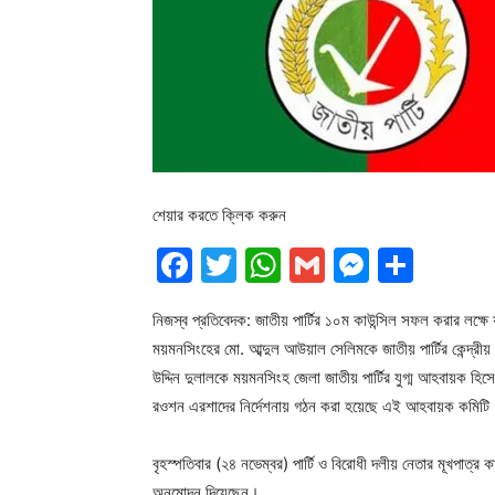
শেয়ার করতে ক্লিক করুন
Facebook
Twitter
WhatsApp
Gmail
Messen
Shar
নিজস্ব প্রতিবেদক: জাতীয় পার্টির ১০ম কাউন্সিল সফল করার লক
ময়মনসিংহের মো. আব্দুল আউয়াল সেলিমকে জাতীয় পার্টির কেন্দ্
উদ্দিন দুলালকে ময়মনসিংহ জেলা জাতীয় পার্টির যুগ্ম আহবায়ক হিসে
রওশন এরশাদের নির্দেশনায় গঠন করা হয়েছে এই আহবায়ক কমিটি
বৃহস্পতিবার (২৪ নভেম্বর) পার্টি ও বিরোধী দলীয় নেতার মূখপাত্র 
অনুমোদন দিয়েছেন।