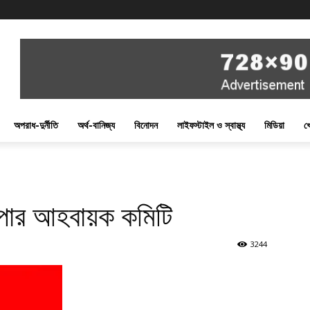
অপরাধ-দুর্নীতি
অর্থ-বানিজ্য
বিনোদন
লাইফস্টাইল ও স্বাস্থ্য
মিডিয়া
খ
াপার আহবায়ক কমিটি
3244