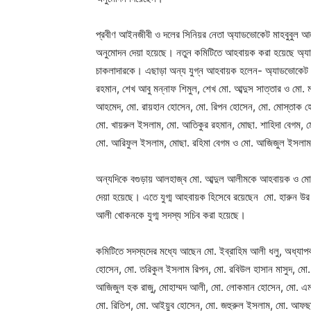
প্রবীণ আইনজীবী ও দলের সিনিয়র নেতা অ্যাডভোকেট মাহবুবুল আলম 
অনুমোদন দেয়া হয়েছে। নতুন কমিটিতে আহবায়ক করা হয়েছে অ্
চাকলাদারকে। এছাড়া অন্য যুগ্ন আহবায়ক হলেন- অ্যাডভোকেট ম
রহমান, শেখ আবু মন্নাফ শিমুল, শেখ মো. আব্দুস সাত্তার ও মো. ম
আহমেদ, মো. রায়হান হোসেন, মো. রিপন হোসেন, মো. মোস্তাক 
মো. খায়রুল ইসলাম, মো. আতিকুর রহমান, মোছা. শাহিদা বেগম, 
মো. আরিফুল ইসলাম, মোছা. রহিমা বেগম ও মো. আজিজুল ইসলা
অন্যদিকে বগুড়ায় আলহাজ্ব মো. আব্দুল আলীমকে আহবায়ক ও মো.
দেয়া হয়েছে। এতে যুগ্ম আহবায়ক হিসেবে রয়েছেন মো. হারুন উর
আলী খোকনকে যুগ্ম সদস্য সচিব করা হয়েছে।
কমিটিতে সদস্যদের মধ্যে আছেন মো. ইব্রাহিম আলী ধলু, অধ্যাপ
হোসেন, মো. তরিকুল ইসলাম রিপন, মো. রবিউল হাসান মাসুদ, মো. মা
আজিজুল হক রাজু, মোহাম্মদ আলী, মো. লোকমান হোসেন, মো. এমদা
মো. রিতিশ, মো. আইয়ুব হোসেন, মো. জহুরুল ইসলাম, মো. আফছা