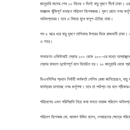
জানুয়ারি মাসের শেষ ১০ দিনের ৭ দিনই বায়ু দূষণে শীর্ষে ঢাকা
মারাত্মক ঝুঁকিপূর্ণ বলছেন পরিবেশ বিশেষজ্ঞরা। দূষণ রোধে নগর কর
অধিদপ্তরের। তবে এ বিষয়ে মুখে কলুপ এঁটেছে তারা।
গত ৫ বছর ধরে বায়ু দূষণে তালিকার উপরের দিকে রাজধানী ঢাকা। এ 
এ শহর।
সাধারণত একিউআই স্কোর ১০০ থেকে ২০০-এর মধ্যে অস্বাস্থ্য
স্কোর থাকলে দুর্যোগপূর্ণ বলে বিবেচিত হয়। ২০ জানুয়ারি থেকে 
ডিএনসিসির প্রধান নির্বাহী কর্মকর্তা সেলিম রেজা জানিয়েছেন, বায়ু
কার্যক্রম চালাচ্ছে নগর কর্তৃপক্ষ। তবে তা পর্যাপ্ত নয় বলে স্
পরিবেশের এমন পরিস্থিতি নিয়ে কথা বলতে নারাজ পরিবেশ অধিদপ্তর।
পরিবেশ বিশেষজ্ঞ মো. জামাল উদ্দিন বলেন, নগরায়নের ক্ষেত্রে প