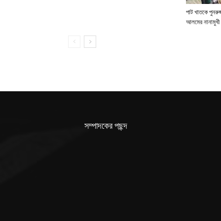
পাট খাতকে পুনরুজ্
আলমের নানামুখী 
সম্পাদকের পছন্দ