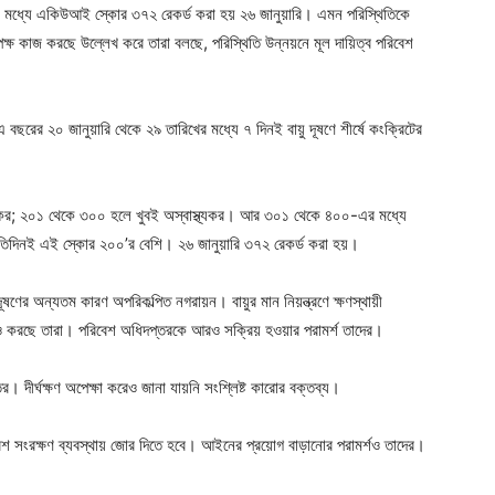
। এর মধ্যে একিউআই স্কোর ৩৭২ রেকর্ড করা হয় ২৬ জানুয়ারি। এমন পরিস্থিতিকে
্তৃপক্ষ কাজ করছে উল্লেখ করে তারা বলছে, পরিস্থিতি উন্নয়নে মূল দায়িত্ব পরিবেশ
বছরের ২০ জানুয়ারি থেকে ২৯ তারিখের মধ্যে ৭ দিনই বায়ু দূষণে শীর্ষে কংক্রিটের
কর; ২০১ থেকে ৩০০ হলে খুবই অস্বাস্থ্যকর। আর ৩০১ থেকে ৪০০-এর মধ্যে
প্রতিদিনই এই স্কোর ২০০’র বেশি। ২৬ জানুয়ারি ৩৭২ রেকর্ড করা হয়।
 দূষণের অন্যতম কারণ অপরিকল্পিত নগরায়ন। বায়ুর মান নিয়ন্ত্রণে ক্ষণস্থায়ী
বীকারও করছে তারা। পরিবেশ অধিদপ্তরকে আরও সক্রিয় হওয়ার পরামর্শ তাদের।
 দীর্ঘক্ষণ অপেক্ষা করেও জানা যায়নি সংশ্লিষ্ট কারোর বক্তব্য।
রিবেশ সংরক্ষণ ব্যবস্থায় জোর দিতে হবে। আইনের প্রয়োগ বাড়ানোর পরামর্শও তাদের।