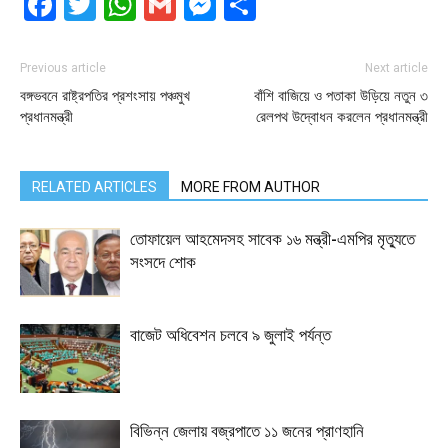
Facebook
Twitter
WhatsApp
Gmail
Messenger
Share
Previous article
Next article
বঙ্গভবনে রাষ্ট্রপতির প্রশংসায় পঞ্চমুখ
বাঁশি বাজিয়ে ও পতাকা উড়িয়ে নতুন ৩
প্রধানমন্ত্রী
রেলপথ উদ্বোধন করলেন প্রধানমন্ত্রী
RELATED ARTICLES
MORE FROM AUTHOR
তোফায়েল আহমেদসহ সাবেক ১৬ মন্ত্রী-এমপির মৃত্যুতে
সংসদে শোক
বাজেট অধিবেশন চলবে ৯ জুলাই পর্যন্ত
বিভিন্ন জেলায় বজ্রপাতে ১১ জনের প্রাণহানি