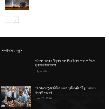
সম্পাদকের পছন্দ
সংবিধান সংস্কার ইস্যুতে সরব বিরোধী দল, অন্য কমিশনের
সুপারিশে নীরব সবাই
July 4, 2026
পাট খাতকে পুনরুজ্জীবিত করতে প্রতিমন্ত্রী শরীফুল আলমের
নানামুখী পদক্ষেপ
June 20, 2026