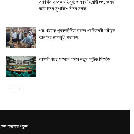
সংবিধান সংস্কার ইস্যুতে সরব বিরোধী দল, অন্য
কমিশনের সুপারিশে নীরব সবাই
পাট খাতকে পুনরুজ্জীবিত করতে প্রতিমন্ত্রী শরীফুল
আলমের নানামুখী পদক্ষেপ
আগামী বছর সংসদে বসবে নতুন সাউন্ড সিস্টেম
সম্পাদকের পছন্দ