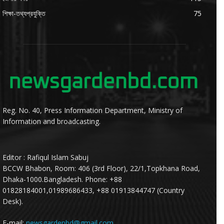
শিক্ষা-তথ্যপ্রযুক্তি
75
Reg. No. 40, Press Information Department, Ministry of
Information and broadcasting.
Editor : Rafiqul Islam Sabuj
BCCW Bhabon, Room: 406 (3rd Floor), 22/1,Topkhana Road,
Dhaka-1000.Bangladesh. Phone: +88
01828184001,01989686433, +88 01913844747 (Country
Desk).
E-mail:
newsgardenbd@gmail.com