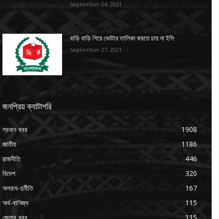
September 24, 2021
বাড়ি বাড়ি গিয়ে ভোটার তালিকা করতে চায় না ইসি
September 27, 2021
জনপ্রিয় ক্যাটাগরি
প্রধান খবর
1908
জাতীয়
1186
রাজনীতি
446
বিদেশ
320
অপরাধ-দুর্নীতি
167
অর্থ-বানিজ্য
115
জেলার খবর
115