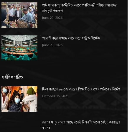
পাট খাতকে পুনরুজ্জীবিত করতে প্রতিমন্ত্রী শরীফুল আলমের
নানামুখী পদক্ষেপ
June 20, 2026
আগামী বছর সংসদে বসবে নতুন সাউন্ড সিস্টেম
June 20, 2026
সর্বাধিক পঠিত
টিকা গ্রহণে ১২-১৭ বছরের শিক্ষার্থীদের তথ্য পাঠানোর নির্দেশ
October 15, 2021
দেশের মানুষ ভালো আছে বলেই বিএনপি ভালো নেই : ওবায়দুল
কাদের