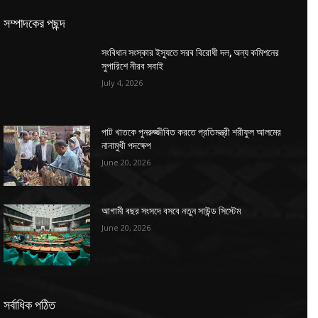
সম্পাদকের পছন্দ
সংবিধান সংস্কার ইস্যুতে সরব বিরোধী দল, অন্য কমিশনের
সুপারিশে নীরব সবাই
July 4, 2026
পাট খাতকে পুনরুজ্জীবিত করতে প্রতিমন্ত্রী শরীফুল আলমের
নানামুখী পদক্ষেপ
June 20, 2026
আগামী বছর সংসদে বসবে নতুন সাউন্ড সিস্টেম
June 20, 2026
সর্বাধিক পঠিত