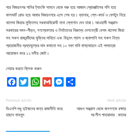
পরে বিজয়নগর পানির ট্যাংকি সামনে থেকে শুরু হয়ে আজাদ প্রোডাক্টসের গলি হয়ে
কালভার্ট রোড হয়ে আবার বিজয়নগরে এসে শেষ হয়। ব্যানার, প্লে-কার্ড ও ফেস্টুন নিয়ে
খালেদা জিয়ার মুক্তিসহ সরকারবিরোধী নানা স্লোগান দেন তারা। আওয়ামী সন্ত্রাস
সরকারের দমন-পীড়ন, গণগ্রেফতার ও নির্যাতনের বিরুদ্ধে দেশনেত্রী বেগম খালেদা জিয়া
সহ সকল রাজবন্দীদের মুক্তির দাবিতে এবং বিদ্যুৎ গ্যাস ও জ্বালানি সহ সকল নিত্য
প্রয়োজনীয় দ্রব্যমূল্যের দাম কমানো সহ ১০ দফা দাবি বাস্তবায়নে এই পদযাত্রা
আয়োজন করে ১২ দলীয় জোট।
শেয়ার করতে ক্লিক করুন
Facebook
Twitter
WhatsApp
Gmail
Messenger
Share
Previous article
Next article
বিএনপি শুধু দুইজনের জন্য রাজনীতি করে:
আগুন সন্ত্রাস থেকে জনগণকে রক্ষায়
হাছান মাহমুদ
আ.লীগ পাহারাদার : কাদের