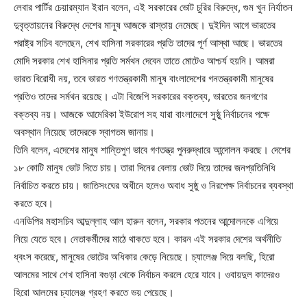
লেবার পার্টির চেয়ারম্যান ইরান বলেন, এই সরকারের ভোট চুরির বিরুদ্ধে, গুম খুন নির্যাতন
দুবৃত্তায়নের বিরুদ্ধে দেশের মানুষ আজকে রাস্তায় নেমেছে। দুইদিন আগে ভারতের
পরাষ্ট্র সচিব বলেছেন, শেখ হাসিনা সরকারের প্রতি তাদের পূর্ণ আস্থা আছে। ভারতের
মোদি সরকার শেখ হাসিনার প্রতি সর্মথন দেবেন তাতে মোটেও আশ্চর্য হয়নি। আমরা
ভারত বিরোধী নয়, তবে ভারত গণতন্ত্রকামী মানুষ বাংলাদেশের গনতন্ত্রকামী মানুষের
প্রতিও তাদের সর্মথন রয়েছে। এটা বিজেপি সরকারের বক্তব্য, ভারতের জনগণের
বক্তব্য নয়। আজকে আমেরিকা ইউরোপ সহ যারা বাংলাদেশে সুষ্ঠু নির্বাচনের পক্ষে
অবস্থান নিয়েছে তাদেরকে স্বাগতম জানায়।
তিনি বলেন, এদেশের মানুষ শান্তিপুণ ভাবে গণতন্ত্র পুনরুদ্ধারে আন্দোলন করছে। দেশের
১৮ কোটি মানুষ ভোট দিতে চায়। তারা দিনের বেলায় ভোট দিয়ে তাদের জনপ্রতিনিধি
নির্বাচিত করতে চায়। জাতিসংঘের অধীনে হলেও অবাধ সুষ্ঠু ও নিরপেক্ষ নির্বাচনের ব্যবস্থা
করতে হবে।
এনডিপির মহাসচিব আব্দুল্লাহ আল হারুন বলেন, সরকার পতনের আন্দোলনকে এগিয়ে
নিয়ে যেতে হবে। নেতাকর্মীদের মাঠে থাকতে হবে। কারন এই সরকার দেশের অর্থনীতি
ধ্বংস করেছে, মানুষের ভোটের অধিকার কেড়ে নিয়েছে। চ্যালেঞ্জ দিয়ে বলছি, হিরো
আলমের সাথে শেখ হাসিনা বগুড়া থেকে নির্বাচন করলে হেরে যাবে। ওবায়দুল কাদেরও
হিরো আলমের চ্যালেঞ্জ গ্রহণ করতে ভয় পেয়েছে।