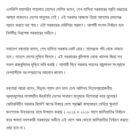
এলডিপি মহাসচিব শাহাদাত হোসেন সেলিম বলেন, শেখ হাসিনা সরকারের প্রতি ভারতের
আস্তা থাকলেও দেশের মানুষের নেই। এই সরকার আজকে হিরো আলমের চ্যালেঞ্জ
গ্রহন করতে ভয় পায়। এটা সরকারের দেউলিয়া প্রমাণ। আগামী সংসদ নির্বাচন হবে
নির্দলীয় নিরপেক্ষ সরকারের অধীনে।
সমাবেশ বক্তারা বলেন, শেখ হাসিনা সরকার ভোট চোর। তাদেরকে গদি থেকে নামতে
হবে। তাহলে দেশের মুক্তি মিলবে। এই সরকারের বন্দিশালা থেকে খালেদা জিয়া সহ
সকল রাজবন্দিদের মুক্তি দাবি করছি। আগামী দিনে সরকার পতনের আন্দোলন সংগ্রামে
দেশবাসীকে অংশগ্রহণের আহবান জানান।
বক্তারা আরো বলেন, বিদ্যুৎ গ্যাস চাল ডাল তেল আটাসহ নিত্যপ্রয়োজনীয়
দ্রব্যমূল্যের লাগামহীন ঊর্ধ্বগতি দেশের সাধারণ মানুষকে দিশেহারা করে তুলেছে!
ভোটারবিহীন সরকার বিদেশি ঋণের টাকায় মেগা প্রজেক্ট বাস্তবায়ন দেখিয়ে ক্ষুধার্ত
জনগণকে উন্নয়নের নামে উপহাস করছে। ২০১৪ ও ২০১৮ সালে জালিয়াতির নির্বাচন
করে ক্ষমতা দখলকারী সরকারের অধীনে এই দেশে আর কোনো জালিয়াতির নির্বাচন করতে
দেয়া হবে না।