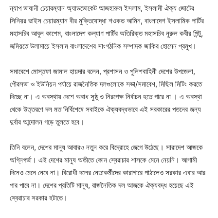
ন্যাপ ভাষানী চেয়ারম্যান অ্যাডভোকেট আজহারুল ইসলাম, ইসলামী ঐক্য জোটের
সিনিয়র ভাইস চেয়ারম্যান বীর মুক্তিযোদ্ধা শওকত আমিন, বাংলাদেশ ইসলামিক পার্টির
মহাসচিব আবুল কাশেম, বাংলাদেশ কল্যাণ পার্টির অতিরিক্ত মহাসচিব নুরুল কবীর পিন্টু,
জমিয়তে উলামায়ে ইসলাম বাংলাদেশের সাংগঠনিক সম্পাদক জাকির হোসেন প্রমুখ।
সমাবেশে মোস্তফা জামাল হায়দার বলেন, প্রশাসন ও পুলিশবাহিনী দেশের উপজেলা,
পৌরসভা ও ইউনিয়ন পর্যায়ে রাজনৈতিক দলগুলোকে সভা/সমাবেশ, মিছিল মিটিং করতে
দিচ্ছে না। এ অবস্থায় দেশে অবাধ সুষ্ঠু ও নিরপেক্ষ নির্বাচন হতে পারে না । এ অবস্থা
থেকে উত্তরণে দল মত নির্বিশেষে সবাইকে ঐক্যবদ্ধভাবে এই সরকারের পতনের জন্য
দুর্বার আন্দোলন গড়ে তুলতে হবে।
তিনি বলেন, দেশের মানুষ আবারও নতুন করে বিদ্রোহে জেগে উঠেছে। সারাদেশ আজকে
অগ্নিগর্ভা। এই দেশের মানুষ অতীতে কোন স্বেরাচার শাসকে মেনে নেয়নি। আগামী
দিনেও মেনে নেবে না। বিরোধী দলের নেতাকর্মীদের কারাগারে পাঠালেও সরকার এবার আর
পার পাবে না। দেশের প্রতিটি মানুষ, রাজনৈতিক দল আজকে ঐক্যবদ্ধ হয়েছে এই
স্বেরাচার সরকার হটাতে।