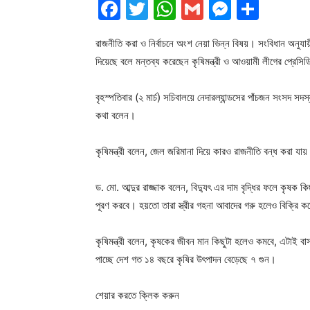
Facebook
Twitter
WhatsApp
Gmail
Messen
Shar
রাজনীতি করা ও নির্বাচনে অংশ নেয়া ভিন্ন বিষয়। সংবিধান অনুযা
দিয়েছে বলে মন্তব্য করেছেন কৃষিমন্ত্রী ও আওয়ামী লীগের প্রেসিড
বৃহস্পতিবার (২ মার্চ) সচিবালয়ে নেদারল্যান্ডসের পাঁচজন সংসদ সদস
কথা বলেন।
কৃষিমন্ত্রী বলেন, জেল জরিমানা দিয়ে কারও রাজনীতি বন্ধ করা যায়
ড. মো. আব্দুর রাজ্জাক বলেন, বিদ্যুৎ এর দাম বৃদ্ধির ফলে কৃষক ক
পূরণ করবে। হয়তো তারা স্ত্রীর গহনা আবাদের গরু হলেও বিক্রি 
কৃষিমন্ত্রী বলেন, কৃষকের জীবন মান কিছুটা হলেও কমবে, এটাই 
পাচ্ছে দেশ গত ১৪ বছরে কৃষির উৎপাদন বেড়েছে ৭ গুন।
শেয়ার করতে ক্লিক করুন