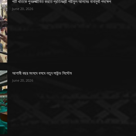
পাট খাতকে পুনরুজ্জীবিত করতে প্রতিমন্ত্রী শরীফুল আলমের নানামুখী পদক্ষেপ
June 20, 2026
আগামী বছর সংসদে বসবে নতুন সাউন্ড সিস্টেম
June 20, 2026