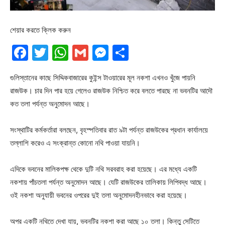
শেয়ার করতে ক্লিক করুন
Facebook
Twitter
WhatsApp
Gmail
Messenger
Share
গুলিস্তানের কাছে সিদ্দিকবাজারের কুইন্স টাওয়ারের মূল নকশা এখনও খুঁজে পায়নি
রাজউক। চার দিন পার হয়ে গেলেও রাজউক নিশ্চিত করে বলতে পারছে না ভবনটির আদৌ
কত তলা পর্যন্ত অনুমোদন আছে।
সংস্থাটির কর্মকর্তারা বলছেন, বৃহস্পতিবার রাত ৯টা পর্যন্ত রাজউকের প্রধান কার্যালয়ে
তল্লাশি করেও এ সংক্রান্ত কোনো নথি পাওয়া যায়নি।
এদিকে ভবনের মালিকপক্ষ থেকে দুটি নথি সরবরাহ করা হয়েছে। এর মধ্যে একটি
নকশায় পাঁচতলা পর্যন্ত অনুমোদন আছে। যেটি রাজউকের তালিকায় লিপিবদ্ধ আছে।
ওই নকশা অনুযায়ী ভবনের ওপরের দুই তলা অনুমোদনহীনভাবে করা হয়েছে।
অপর একটি নথিতে দেখা যায়, ভবনটির নকশা করা আছে ১০ তলা। কিন্তু সেটিতে