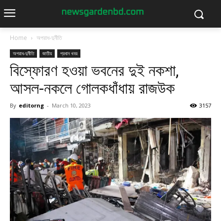
Home
অপরাধ-দুর্নীতি
অপরাধ-দুর্নীতি
জাতীয়
প্রধান খবর
বিস্ফোরণ হওয়া ভবনের দুই নকশা,
আসল-নকলে গোলকধাঁধায় রাজউক
By
editorng
-
March 10, 2023
3157