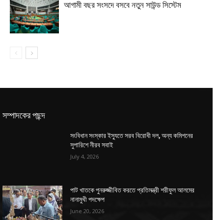
আগামী বছর সংসদে বসবে নতুন সাউন্ড সিস্টেম
সম্পাদকের পছন্দ
সংবিধান সংস্কার ইস্যুতে সরব বিরোধী দল, অন্য কমিশনের
সুপারিশে নীরব সবাই
July 4, 2026
পাট খাতকে পুনরুজ্জীবিত করতে প্রতিমন্ত্রী শরীফুল আলমের
নানামুখী পদক্ষেপ
June 20, 2026