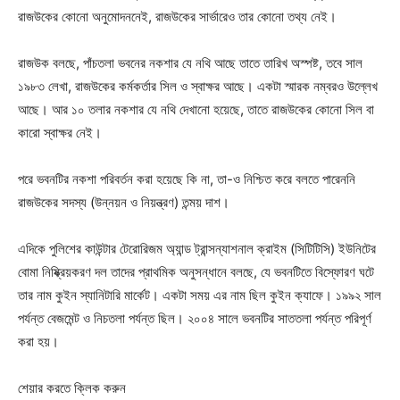
রাজউকের কোনো অনুমোদননেই, রাজউকের সার্ভারেও তার কোনো তথ্য নেই।
রাজউক বলছে, পাঁচতলা ভবনের নকশার যে নথি আছে তাতে তারিখ অস্পষ্ট, তবে সাল
১৯৮৩ লেখা, রাজউকের কর্মকর্তার সিল ও স্বাক্ষর আছে। একটা স্মারক নম্বরও উল্লেখ
আছে। আর ১০ তলার নকশার যে নথি দেখানো হয়েছে, তাতে রাজউকের কোনো সিল বা
কারো স্বাক্ষর নেই।
পরে ভবনটির নকশা পরিবর্তন করা হয়েছে কি না, তা-ও নিশ্চিত করে বলতে পারেননি
রাজউকের সদস্য (উন্নয়ন ও নিয়ন্ত্রণ) তন্ময় দাশ।
এদিকে পুলিশের কাউন্টার টেরোরিজম অ্যান্ড ট্রান্সন্যাশনাল ক্রাইম (সিটিটিসি) ইউনিটের
বোমা নিষ্ক্রিয়করণ দল তাদের প্রাথমিক অনুসন্ধানে বলছে, যে ভবনটিতে বিস্ফোরণ ঘটে
তার নাম কুইন স্যানিটারি মার্কেট। একটা সময় এর নাম ছিল কুইন ক্যাফে। ১৯৯২ সাল
পর্যন্ত বেজমেন্ট ও নিচতলা পর্যন্ত ছিল। ২০০৪ সালে ভবনটির সাততলা পর্যন্ত পরিপূর্ণ
করা হয়।
শেয়ার করতে ক্লিক করুন