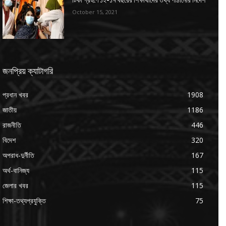
টিকা গ্রহণে ১২-১৭ বছরের শিক্ষার্থীদের তথ্য পাঠানোর নির্দেশ
October 15, 2021
জনপ্রিয় ক্যাটাগরি
প্রধান খবর
1908
জাতীয়
1186
রাজনীতি
446
বিদেশ
320
অপরাধ-দুর্নীতি
167
অর্থ-বানিজ্য
115
জেলার খবর
115
শিক্ষা-তথ্যপ্রযুক্তি
75