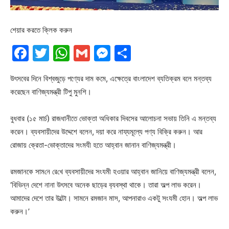
শেয়ার করতে ক্লিক করুন
Facebook
Twitter
WhatsApp
Gmail
Messenger
Share
উৎসবের দিনে বিশ্বজুড়ে পণ্যের দাম কমে, এক্ষেত্রে বাংলাদেশ ব্যতিক্রম বলে মন্তব্য
করেছেন বাণিজ্যমন্ত্রী টিপু মুনশি।
বুধবার (১৫ মার্চ) রাজধানীতে ভোক্তা অধিকার দিবসের আলোচনা সভায় তিনি এ মন্তব্য
করেন। ব্যবসায়ীদের উদ্দেশে বলেন, দয়া করে নায্যমূল্যে পণ্য বিক্রি করুন। আর
রোজায় ক্রেতা-ভোক্তাদের সংমযী হতে আহ্বান জানান বাণিজ্যমন্ত্রী।
রমজানকে সাম‌নে রে‌খে ব্যবসায়ীদের সং‌যমী হওয়ার আহ্বান জানিয়ে বাণিজ্যমন্ত্রী বলেন,
‘বি‌ভিন্ন দেশে নানা উৎসবে অনেক ছাড়ের ব‌্যবস্থা থাকে। তারা অল্প লাভ করেন।
আমাদের দেশে তার উল্টো। সামনে রমজান মাস, আপনারাও একটু সং‌য‌মী হোন। অল্প লাভ
ক‌রুন।’