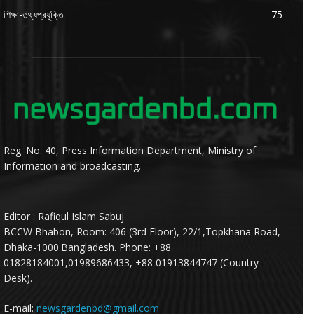
শিক্ষা-তথ্যপ্রযুক্তি
75
Reg. No. 40, Press Information Department, Ministry of
Information and broadcasting.
Editor : Rafiqul Islam Sabuj
BCCW Bhabon, Room: 406 (3rd Floor), 22/1,Topkhana Road,
Dhaka-1000.Bangladesh. Phone: +88
01828184001,01989686433, +88 01913844747 (Country
Desk).
E-mail:
newsgardenbd@gmail.com