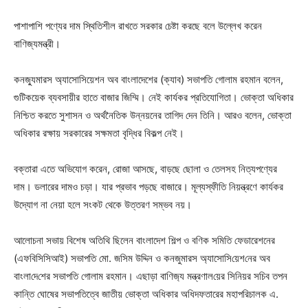
পাশাপাশি পণ্যের দাম স্থিতিশীল রাখতে সরকার চেষ্টা করছে বলে উল্লেখ করেন
বাণিজ্যমন্ত্রী।
কনজ্যুমারস অ্যাসোসিয়েশন অব বাংলাদেশের (ক্যাব) সভাপতি গোলাম রহমান বলেন,
গুটিকয়েক ব্যবসায়ীর হাতে বাজার জিম্মি। নেই কার্যকর প্রতিযোগিতা। ভোক্তা অধিকার
নিশ্চিত করতে সুশাসন ও অর্থনৈতিক উন্নয়নের তাগিদ দেন তিনি। আরও বলেন, ভোক্তা
অধিকার রক্ষায় সরকারের সক্ষমতা বৃদ্ধির বিকল্প নেই।
বক্তারা এতে অভিযোগ করেন, রোজা আসছে, বাড়ছে ছোলা ও তেলসহ নিত্যপণ্যের
দাম। ডলারের দামও চড়া। যার প্রভাব পড়ছে বাজারে। মূল্যস্ফীতি নিয়ন্ত্রণে কার্যকর
উদ্যোগ না নেয়া হলে সংকট থেকে উত্তরণ সম্ভব নয়।
আলোচনা সভায় বিশেষ অতিথি ছিলেন বাংলাদেশ শিল্প ও বণিক সমিতি ফেডারেশনের
(এফ‌বি‌সি‌সিআই) সভাপ‌তি ‌মো. জ‌সিম উদ্দিন ও কন‌জুমারস অ্যাসো‌সি‌য়েশ‌নের অব
বাংলা‌দে‌শের সভাপ‌তি গোলাম রহমান। এছাড়া বা‌ণিজ‌্য মন্ত্রণাল‌য়ের সি‌নিয়র স‌চিব তপন
কা‌ন্তি ঘোষের সভাপ‌তিত্বে জাতীয় ভোক্তা অধিকা‌র অধিদফতারের মহাপ‌রিচালক এ.