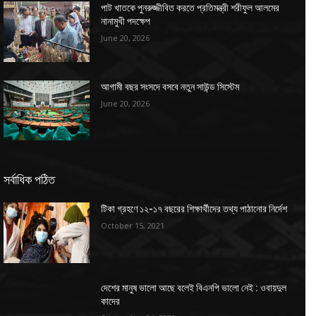
পাট খাতকে পুনরুজ্জীবিত করতে প্রতিমন্ত্রী শরীফুল আলমের
নানামুখী পদক্ষেপ
June 20, 2026
আগামী বছর সংসদে বসবে নতুন সাউন্ড সিস্টেম
June 20, 2026
সর্বাধিক পঠিত
টিকা গ্রহণে ১২-১৭ বছরের শিক্ষার্থীদের তথ্য পাঠানোর নির্দেশ
October 15, 2021
দেশের মানুষ ভালো আছে বলেই বিএনপি ভালো নেই : ওবায়দুল
কাদের