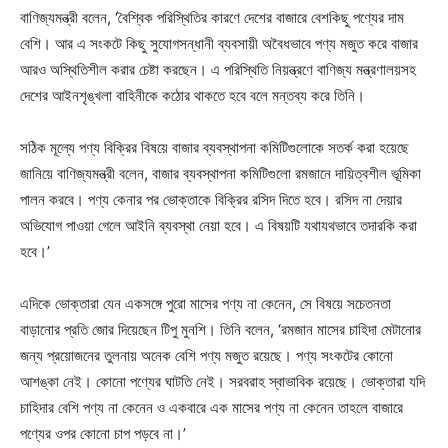
বাণিজ্যমন্ত্রী বলেন, ‘বৈশ্বিক পরিস্থিতির কারণে দেশের বাজারে বেশকিছু পণ্যের দাম
বেশি। আর এ সংকটে কিছু সুযোগসন্ধানী ব্যবসায়ী অবৈধভাবে পণ্য মজুত করে বাজার
আরও অস্থিতিশীল করার চেষ্টা করছেন। এ পরিস্থিতি নিয়ন্ত্রণে বাণিজ্য মন্ত্রণালয়সহ
দেশের আইনশৃঙ্খলা বাহিনীকে কঠোর থাকতে হবে বলে মন্তব্য করে তিনি।
সঠিক মূল্যে পণ্য বিক্রির বিষয়ে বাজার ব্যবস্থাপনা কমিটিগুলোকে সতর্ক করা হয়েছে
জানিয়ে বাণিজ্যমন্ত্রী বলেন, বাজার ব্যবস্থাপনা কমিটিগুলো রমজানে দায়িত্বশীল ভূমিকা
পালন করবে। পণ্য কেনার পর ভোক্তাকে বিক্রির রসিদ দিতে হবে। রসিদ না দেয়ার
অভিযোগ পাওয়া গেলে আইনি ব্যবস্থা নেয়া হবে। এ বিষয়টি যথাযথভাবে তদারকি করা
হবে।’
এদিকে ভোক্তারা যেন একসঙ্গে পুরো মাসের পণ্য না কেনেন, সে বিষয়ে সচেতনতা
বাড়ানোর প্রতি জোর দিয়েছেন টিপু মুনশি। তিনি বলেন, ‘রমজান মাসের চাহিদা মেটানোর
জন্য প্রয়োজনের তুলনায় অনেক বেশি পণ্য মজুত রয়েছে। পণ্য সংকটের কোনো
আশঙ্কা নেই। কোনো পণ্যের ঘাটতি নেই। সরবরাহ স্বাভাবিক রয়েছে। ভোক্তারা যদি
চাহিদার বেশি পণ্য না কেনেন ও একবারে এক মাসের পণ্য না কেনেন তাহলে বাজারে
পণ্যের ওপর কোনো চাপ পড়বে না।’