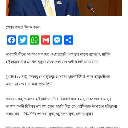
শেয়ার করতে ক্লিক করুন
Facebook
Twitter
WhatsApp
Gmail
Messenger
Share
আওয়ামী লীগের সাধারণ সম্পাদক ও সেতুমন্ত্রী ওবায়দুল কাদের বলেছেন, মার্কিন
রাষ্ট্রদূতকে বলে এসেছি তত্বাবধায়ক সরকারের অধীনে নির্বাচন হবে না।
বুধবার (২২ মার্চ) বঙ্গবন্ধু শেখ মুজিবুর রহমানের জন্মবার্ষিকী উপলক্ষে ছাত্রলীগের
আলোচনা সভায় এ কথা বলেন তিনি।
কাদের বলেন, ভারতের হাইকমিশনে গিয়ে বিএনপি মনে করছে ভারত জয় করেছে।
গুলশান,বনানী বিভিন্ন জায়গায় ব্রেক ফাস্টে গিয়ে শেখ হাসিনাকে উৎখাতের পরিকল্পনা
করছে তারা। বিএনপির দশ দফা ভুয়া, আন্দোলন ভুয়া, নেতাও ভুয়া।