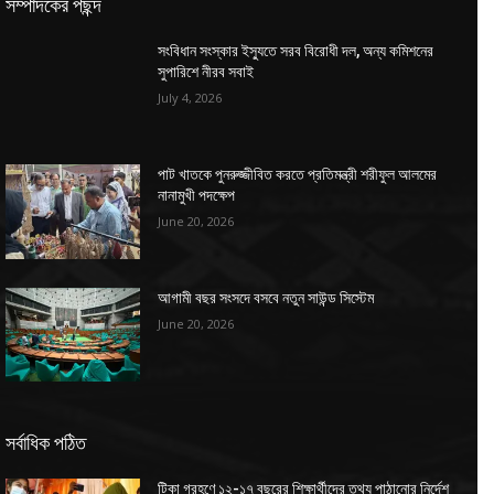
সম্পাদকের পছন্দ
সংবিধান সংস্কার ইস্যুতে সরব বিরোধী দল, অন্য কমিশনের
সুপারিশে নীরব সবাই
July 4, 2026
পাট খাতকে পুনরুজ্জীবিত করতে প্রতিমন্ত্রী শরীফুল আলমের
নানামুখী পদক্ষেপ
June 20, 2026
আগামী বছর সংসদে বসবে নতুন সাউন্ড সিস্টেম
June 20, 2026
সর্বাধিক পঠিত
টিকা গ্রহণে ১২-১৭ বছরের শিক্ষার্থীদের তথ্য পাঠানোর নির্দেশ