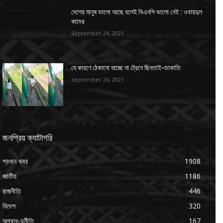
দেশের মানুষ ভালো আছে বলেই বিএনপি ভালো নেই : ওবায়দুল
কাদের
September 24, 2021
যে কারণে ঠেকানো যাচ্ছে না ট্রেনে ছিনতাই-ডাকাতি
September 26, 2021
জনপ্রিয় ক্যাটাগরি
প্রধান খবর
1908
জাতীয়
1186
রাজনীতি
446
বিদেশ
320
অপরাধ-দুর্নীতি
167