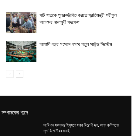
পাট খাতকে পুনরুজ্জীবিত করতে প্রতিমন্ত্রী শরীফুল
আলমের নানামুখী পদক্ষেপ
আগামী বছর সংসদে বসবে নতুন সাউন্ড সিস্টেম
সম্পাদকের পছন্দ
সংবিধান সংস্কার ইস্যুতে সরব বিরোধী দল, অন্য কমিশনের
সুপারিশে নীরব সবাই