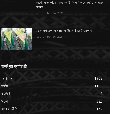
দেশের মানুষ ভালো আছে বলেই বিএনপি ভালো নেই : ওবায়দুল
কাদের
September 24, 2021
যে কারণে ঠেকানো যাচ্ছে না ট্রেনে ছিনতাই-ডাকাতি
September 26, 2021
জনপ্রিয় ক্যাটাগরি
প্রধান খবর
1908
জাতীয়
1186
রাজনীতি
446
বিদেশ
320
অপরাধ-দুর্নীতি
167