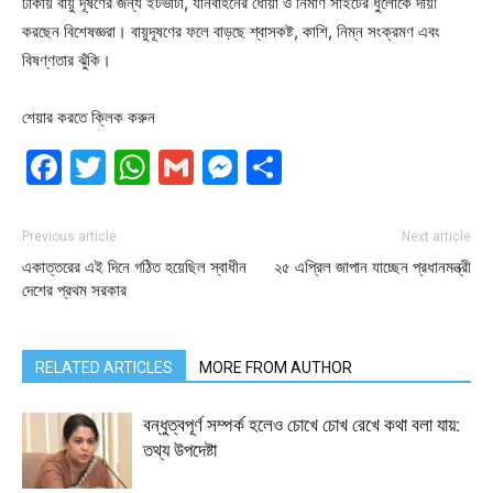
ঢাকায় বায়ু দূষণের জন্য ইটভাটা, যানবাহনের ধোঁয়া ও নির্মাণ সাইটের ধুলোকে দায়ী
করছেন বিশেষজ্ঞরা। বায়ুদূষণের ফলে বাড়ছে শ্বাসকষ্ট, কাশি, নিম্ন সংক্রমণ এবং
বিষণ্ণতার ঝুঁকি।
শেয়ার করতে ক্লিক করুন
Facebook
Twitter
WhatsApp
Gmail
Messenger
Share
Previous article
Next article
একাত্তরের এই দিনে গঠিত হয়েছিল স্বাধীন
২৫ এপ্রিল জাপান যাচ্ছেন প্রধানমন্ত্রী
দেশের প্রথম সরকার
RELATED ARTICLES
MORE FROM AUTHOR
বন্ধুত্বপূর্ণ সম্পর্ক হলেও চোখে চোখ রেখে কথা বলা যায়:
তথ্য উপদেষ্টা