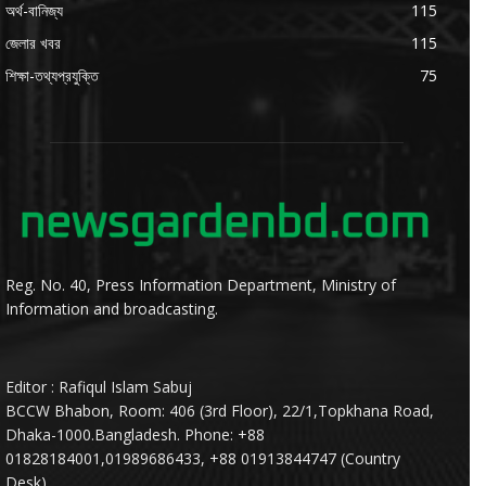
অর্থ-বানিজ্য
115
জেলার খবর
115
শিক্ষা-তথ্যপ্রযুক্তি
75
Reg. No. 40, Press Information Department, Ministry of
Information and broadcasting.
Editor : Rafiqul Islam Sabuj
BCCW Bhabon, Room: 406 (3rd Floor), 22/1,Topkhana Road,
Dhaka-1000.Bangladesh. Phone: +88
01828184001,01989686433, +88 01913844747 (Country
Desk).