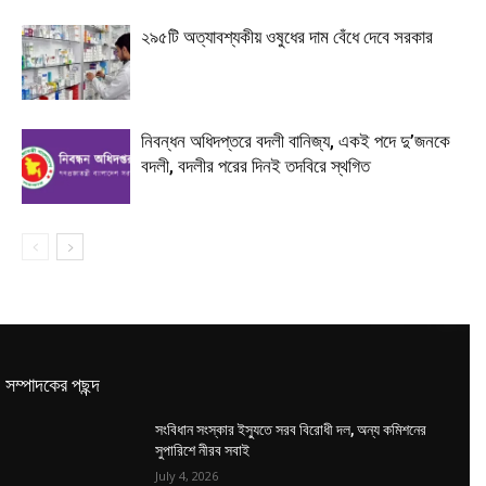
২৯৫টি অত্যাবশ্যকীয় ওষুধের দাম বেঁধে দেবে সরকার
নিবন্ধন অধিদপ্তরে বদলী বানিজ্য, একই পদে দু’জনকে
বদলী, বদলীর পরের দিনই তদবিরে স্থগিত
সম্পাদকের পছন্দ
সংবিধান সংস্কার ইস্যুতে সরব বিরোধী দল, অন্য কমিশনের
সুপারিশে নীরব সবাই
July 4, 2026