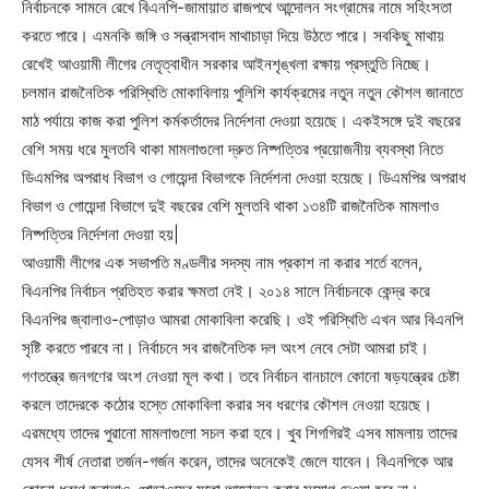
নির্বাচনকে সামনে রেখে বিএনপি-জামায়াত রাজপথে আন্দোলন সংগ্রামের নামে সহিংসতা
করতে পারে। এমনকি জঙ্গি ও সন্ত্রাসবাদ মাথাচাড়া দিয়ে উঠতে পারে। সবকিছু মাথায়
রেখেই আওয়ামী লীগের নেতৃত্বাধীন সরকার আইনশৃঙ্খলা রক্ষায় প্রস্তুতি নিচ্ছে।
চলমান রাজনৈতিক পরিস্থিতি মোকাবিলায় পুলিশি কার্যক্রমের নতুন নতুন কৌশল জানাতে
মাঠ পর্যায়ে কাজ করা পুলিশ কর্মকর্তাদের নির্দেশনা দেওয়া হয়েছে। একইসঙ্গে দুই বছরের
বেশি সময় ধরে মুলতবি থাকা মামলাগুলো দ্রুত নিষ্পত্তির প্রয়োজনীয় ব্যবস্থা নিতে
ডিএমপির অপরাধ বিভাগ ও গোয়েন্দা বিভাগকে নির্দেশনা দেওয়া হয়েছে। ডিএমপির অপরাধ
বিভাগ ও গোয়েন্দা বিভাগে দুই বছরের বেশি মুলতবি থাকা ১৩৪টি রাজনৈতিক মামলাও
নিষ্পত্তির নির্দেশনা দেওয়া হয়|
আওয়ামী লীগের এক সভাপতি মণ্ডলীর সদস্য নাম প্রকাশ না করার শর্তে বলেন,
বিএনপির নির্বাচন প্রতিহত করার ক্ষমতা নেই। ২০১৪ সালে নির্বাচনকে কেন্দ্র করে
বিএনপির জ্বালাও-পোড়াও আমরা মোকাবিলা করেছি। ওই পরিস্থিতি এখন আর বিএনপি
সৃষ্টি করতে পারবে না। নির্বাচনে সব রাজনৈতিক দল অংশ নেবে সেটা আমরা চাই।
গণতন্ত্রে জনগণের অংশ নেওয়া মূল কথা। তবে নির্বাচন বানচালে কোনো ষড়যন্ত্রের চেষ্টা
করলে তাদেরকে কঠোর হস্তে মোকাবিলা করার সব ধরণের কৌশল নেওয়া হয়েছে।
এরমধ্যে তাদের পুরানো মামলাগুলো সচল করা হবে। খুব শিগগিরই এসব মামলায় তাদের
যেসব শীর্ষ নেতারা তর্জন-গর্জন করেন, তাদের অনেকেই জেলে যাবেন। বিএনপিকে আর