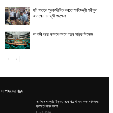
পাট খাতকে পুনরুজ্জীবিত করতে প্রতিমন্ত্রী শরীফুল
আলমের নানামুখী পদক্ষেপ
আগামী বছর সংসদে বসবে নতুন সাউন্ড সিস্টেম
সম্পাদকের পছন্দ
সংবিধান সংস্কার ইস্যুতে সরব বিরোধী দল, অন্য কমিশনের
সুপারিশে নীরব সবাই
July 4, 2026