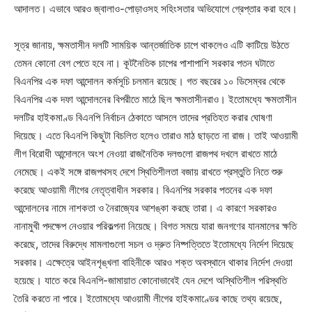
আদালত। এভাবে আরও জ্বালাও-পোড়াওসহ সহিংসতার অভিযোগে গ্রেপ্তার করা হবে।
সূত্র জানায়, ক্ষমতাসীন দলটি সাময়িক আন্তর্জাতিক চাপে থাকলেও এটি কাটিয়ে উঠতে
তেমন কোনো বেগ পেতে হবে না। কূটনৈতিক চাপের পাশাপাশি সরকার পতন ঘটাতে
বিএনপির এক দফা আন্দোলন কর্মসূচি চলমান রয়েছে। গত বছরের ১০ ডিসেম্বর থেকে
বিএনপির এক দফা আন্দোলনের বিপরীতে মাঠে ছিল ক্ষমতাসীনরাও। ইতোমধ্যে ক্ষমতাসীন
দলটির হাইকমাণ্ড বিএনপি নির্বাচন ঠেকাতে আসলে তাদের প্রতিহত করার ঘোষণা
দিয়েছে। এতে বিএনপি কিছুটা বিচলিত হলেও তারাও মাঠ ছাড়তে না রাজ। তাই আওয়ামী
লীগ বিরোধী আন্দোলনে অংশ নেওয়া রাজনৈতিক দলগুলো রাজপথ দখলে রাখতে মাঠে
নেমেছে। একই সঙ্গে রাজপথসহ দেশে স্থিতিশীলতা বজায় রাখতে প্রস্তুতি নিতে শুরু
করেছে আওয়ামী লীগের নেতৃত্বাধীন সরকার। বিএনপির সরকার পতনের এক দফা
আন্দোলনের নামে নাশকতা ও নৈরাজ্যের আশঙ্কা করছে তারা। এ কারণে সরকারও
নানামুখী পদক্ষেপ নেওয়ার পরিকল্পনা নিয়েছে। বিগত সময়ে যারা জনগণের যানমালের ক্ষতি
করেছে, তাদের বিরুদ্ধে মামলাগুলো সচল ও দ্রুত নিষ্পত্তিতে ইতোমধ্যে নির্দেশ দিয়েছে
সরকার। এক্ষেত্রে আইনশৃঙ্খলা বাহিনীকে আরও শক্ত অবস্থানে থাকার নির্দেশ দেওয়া
হয়েছে। যাতে করে বিএনপি-জামায়াত কোনোভাবেই যেন দেশে অস্থিতিশীল পরিস্থতি
তৈরি করতে না পারে। ইতোমধ্যে আওয়ামী লীগের হাইকমাণ্ডের কাছে তথ্য রয়েছে,