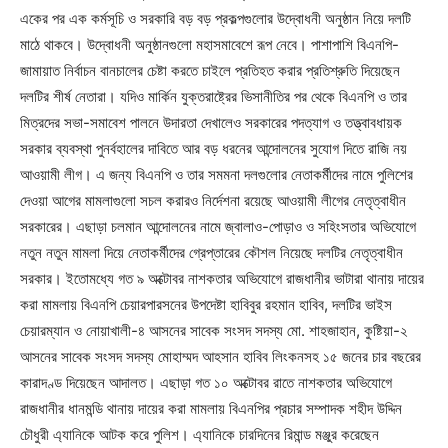
একের পর এক কর্মসূচি ও সরকারি বড় বড় প্রকল্পগুলোর উদ্বোধনী অনুষ্ঠান নিয়ে দলটি
মাঠে থাকবে। উদ্বোধনী অনুষ্ঠানগুলো মহাসমাবেশে রূপ নেবে। পাশাপাশি বিএনপি-
জামায়াত নির্বাচন বানচালের চেষ্টা করতে চাইলে প্রতিহত করার প্রতিশ্রুতি দিয়েছেন
দলটির শীর্ষ নেতারা। যদিও মার্কিন যুক্তরাষ্ট্রের ভিসানীতির পর থেকে বিএনপি ও তার
মিত্রদের সভা-সমাবেশ পালনে উদারতা দেখালেও সরকারের পদত্যাগ ও তত্ত্বাবধায়ক
সরকার ব্যবস্থা পুনর্বহালের দাবিতে আর বড় ধরনের আন্দোলনের সুযোগ দিতে রাজি নয়
আওয়ামী লীগ। এ জন্য বিএনপি ও তার সমমনা দলগুলোর নেতাকর্মীদের নামে পুলিশের
দেওয়া আগের মামলাগুলো সচল করারও নির্দেশনা রয়েছে আওয়ামী লীগের নেতৃত্বাধীন
সরকারের। এছাড়া চলমান আন্দোলনের নামে জ্বালাও-পোড়াও ও সহিংসতার অভিযোগে
নতুন নতুন মামলা দিয়ে নেতাকর্মীদের গ্রেপ্তারের কৌশল নিয়েছে দলটির নেতৃত্বাধীন
সরকার। ইতোমধ্যে গত ৯ অক্টোবর নাশকতার অভিযোগে রাজধানীর ভাটারা থানায় দায়ের
করা মামলায় বিএনপি চেয়ারপারসনের উপদেষ্টা হাবিবুর রহমান হাবিব, দলটির ভাইস
চেয়ারম্যান ও নোয়াখালী-৪ আসনের সাবেক সংসদ সদস্য মো. শাহজাহান, কুষ্টিয়া-২
আসনের সাবেক সংসদ সদস্য মোহাম্মদ আহসান হাবিব লিংকনসহ ১৫ জনের চার বছরের
কারাদণ্ড দিয়েছেন আদালত। এছাড়া গত ১০ অক্টোবর রাতে নাশকতার অভিযোগে
রাজধানীর ধানমন্ডি থানায় দায়ের করা মামলায় বিএনপির প্রচার সম্পাদক শহীদ উদ্দিন
চৌধুরী এ্যানিকে আটক করে পুলিশ। এ্যানিকে চারদিনের রিমান্ড মঞ্জুর করেছেন