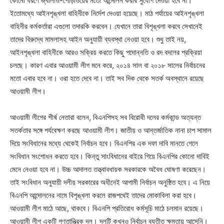
কোনো ধরণে জ্বালাও-পোড়াওয়ের মতো আন্দোলন করার সুযোগ দেওয়া হবে না।
ইতোমধ্যে আইনশৃঙ্খলা বাহিনীকে নির্দেশ দেওয়া হয়েছে। মাঠ পর্যায়ের আইনশৃঙ্খলা
বাহিনীর কর্মকর্তারা এগুলো তদারকি করবেন। যেখানে তারা বিশৃঙ্খলা করবে সেখানেই
তাদের বিরুদ্ধে মামলাসহ আইন অনুযায়ী ব্যবস্থা নেওয়া হবে। শুধু তাই নয়,
আইনশৃঙ্খলা বাহিনীকে আরও সক্রিয় করতে কিছু পদোন্নতি ও রদ বদলের প্রক্রিয়া
চলছে। কারণ এবার আওয়ামী লীগ মনে করে, ২০১৪ সাল বা ২০১৮ সালের নির্বাচনের
মতো এবার হবে না। ওরা হতে দেবে না। তাই সব দিক থেকে সতর্ক অবস্থানে রয়েছে
আওয়ামী লীগ।
আওয়ামী লীগের শীর্ষ নেতারা বলেন, বিএনপিসহ সব বিরোধী দলের কর্মকান্ড অত্যন্ত
সতর্কতার সঙ্গে পর্যবেক্ষণ করছে আওয়ামী লীগ। জাতীয় ও আন্তর্জাতিক নানা চাপ সামাল
দিয়ে সংবিধানের মধ্যে থেকেই নির্বাচন হবে। বিএনপির এক দফা দাবি মানতে গেলে
সংবিধান সংশোধন করতে হবে। কিন্তু সাংবিধানের বাইরে গিয়ে বিএনপির কোনো দাবিই
মেনে নেওয়া হবে না। উচ্চ আদালত তত্ত্বাবধায়ক সরকারকে অবৈধ ঘোষণা করেছেন।
তাই সংবিধান অনুযায়ী দলীয় সরকারের অধীনেই আগামী নির্বাচন অনুষ্ঠিত হবে। এ নিয়ে
বিএনপি আন্দোলনের নামে বিশৃঙ্খলা করলে রাজপথেই তাদের মোকাবিলা করা হবে।
আওয়ামী লীগ মাঠে আছে, থাকবে। বিএনপি প্রতিরোধ কর্মসূচি মাঠে চলমান রয়েছে।
আওয়ামী লীগ একটি গণতান্ত্রিক দল। দলটি কখনও নির্বাচন ব্যতীত ক্ষমতায় আসেনি।