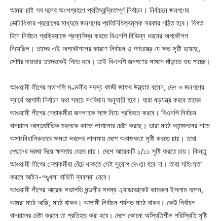
আমরা চাই সব দলের অংশগ্রহণে প্রতিদ্বন্দ্বিতাপূর্ণ নির্বাচন। নির্বাচনে জনগণের
ভোটাধিকার প্রয়োগের মাধ্যমে জনগণের প্রতিনিধিত্বমূলক সরকার গঠিত হবে। বিগত
দিনে নির্বাচন প্রক্রিয়াকে প্রশ্নবিদ্ধ করতে বিএনপি বিভিন্ন ধরনের অপকৌশল
নিয়েছিল। তাদের এই অপকৌশলের কারণে নির্বাচন ও গণতন্ত্রে যে ক্ষত সৃষ্টি হয়েছে,
সেটার দায়ভার তাদেরকেই নিতে হবে। তাই বিএনপি জনগণের সামনে দাঁড়াতে ভয় পাচ্ছে।
আওয়ামী লীগের সভাপতি মণ্ডলীর সদস্য কাজী জাফর উল্ল্যাহ বলেন, দেশ ও জনগণের
স্বার্থে আগামী নির্বাচন যথা সময়ে সংবিধান অনুযায়ী হবে। যারা ষড়যন্ত্র করবে তাদের
আওয়ামী লীগের নেতাকর্মীরা জনগণকে সঙ্গে নিয়ে প্রতিহত করবে। বিএনপি নির্বাচন
বানচালে আন্তর্জাতিক মহলকে কাজে লাগানোর চেষ্টা করছে। তারা মাঠে আন্দোলনের নামে
অসাংবিধানিকভাবে ক্ষমতা দখলের লালসায় দেশে অরাজকতা সৃষ্টি করতে চায়। তারা
পেছনের দরজা দিয়ে ক্ষমতায় যেতে চায়। দেশে আরেকটি ১/১১ সৃষ্টি করতে চায়। কিন্তু
আওয়ামী লীগের নেতাকর্মীরা বেঁচে থাকতে সেই সুযোগ দেওয়া হবে না। তারা সহিংসতা
করলে আইন-শ্ঙ্খৃলা বাহিনী ব্যবস্থা নেবে।
আওয়ামী লীগের আরেক সভাপতি মন্ডলীর সদস্য এ্যাডভোকেট কামরুল ইসলাম বলেন,
আমরা মাঠে আছি, মাঠে থাকব। আগামী নির্বাচন পর্যন্ত মাঠে থাকব। কেউ নির্বাচন
বানচালের চেষ্টা করলে তা প্রতিহত করা হবে। দেশে কোনো অস্থিতিশীল পরিস্থিতি সৃষ্টি