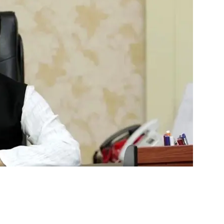
ger
e