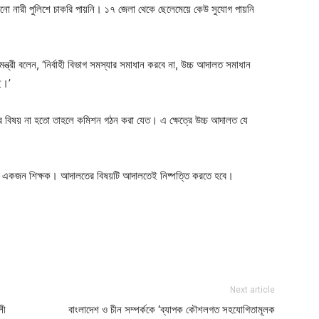
ো নারী পুলিশে চাকরি পায়নি। ১৭ জেলা থেকে ছেলেমেয়ে কেউ সুযোগ পায়নি
ন্ত্রী বলেন, ‘নির্বাহী বিভাগ সমস্যার সমাধান করবে না, উচ্চ আদালত সমাধান
ে।’
 বিষয় না হতো তাহলে কমিশন গঠন করা যেত। এ ক্ষেত্রে উচ্চ আদালত যে
আমি একজন শিক্ষক। আদালতের বিষয়টি আদালতেই নিষ্পত্তি করতে হবে।
ger
e
Next article
লী
বাংলাদেশ ও চীন সম্পর্ককে ‘ব্যাপক কৌশলগত সহযোগিতামূলক