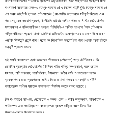
টেলিকমিউনিকেশন নেটওয়ার্ক প্রকল্পের আধুনিকীকরণ, ডবল পাইপলাইন প্রকল্পের সাথে
বাংলাদেশ সরকারের ফেজ–৩ (তথ্য-সরকার ৩) ও সিঙ্গেল পয়েন্ট মুরিং (তথ্য-সরকার ৩)
এর জন্য আইসিটি ইনফ্রা-নেটওয়ার্কের (এসএমপি) উন্নয়নকে স্বীকৃতি দিয়েছে এবং
পদ্মা সেতু রেল সংযোগ প্রকল্প, ডিপিডিসি এরিয়ার অধীনে পাওয়ার সিস্টেম নেটওয়ার্কের
সম্প্রসারণ ও শক্তিশালীকরণ প্রকল্প, পিজিসিবি-র অধীনে পাওয়ার গ্রিড নেটওয়ার্ক
শক্তিশালীকরণ প্রকল্প, ঢাকা-আশুলিয়া এলিভেটেড এক্সপ্রেসওয়ে ও রাজশাহী সারফেস
ওয়াটার ট্রিটমেন্ট প্ল্যান্ট প্রকল্প মতো বড় দ্বিপাক্ষিক সহযোগিতা প্রকল্পগুলোর অগ্রগতিতে
সন্তুষ্টি প্রকাশ করেছে।
দুই পক্ষই বাংলাদেশে ছোট আকারের পৌরসভার (পৌরসভা) জন্য টেলিটকের ৪-জি
মোবাইল ব্রডব্যান্ড নেটওয়ার্কের ইউনিয়ন পর্যায় পর্যন্ত সম্প্রসারণ, নতুন জাহাজ
সংগ্রহ, পানি সরবরাহ, স্যানিটেশন, নিষ্কাশন, কঠিন বর্জ্য ও ফায়েকেল স্লাজ
ব্যবস্থাপনার মতো প্রকল্পগুলো এগিয়ে নিতে ও ঢাকা শহরের দশেরকান্দি এসটিপি
ক্যাচমেন্টের অধীনে সুয়ারেজ কালেকশন সিস্টেম করতে সম্মত হয়েছে।
চীন বাংলাদেশে সাবওয়ে, মেট্রোরেল ও সড়ক, তেল ও গ্যাস অনুসন্ধান, হাসপাতাল ও
পানিসম্পদ এবং পয়ঃনিষ্কাশন ব্যবস্থাপনা প্রকল্পে সক্রিয় অংশ নিতে চীনা
উদ্যোগগুলোকে উৎসাহিত করবে।