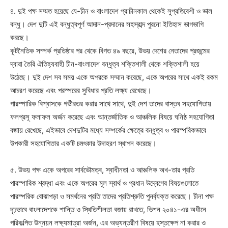
৪. দুই পক্ষ সম্মত হয়েছে যে-চীন ও বাংলাদেশ প্রাচীনকাল থেকেই সুপ্রতিবেশী ও ভাল
বন্ধু। দেশ দুটি এই বন্ধুত্বপূর্ণ আদান-প্রদানের সহস্রাব্দ পুরনো ইতিহাস ভাগভাগি
করছে।
কূটনৈতিক সম্পর্ক প্রতিষ্ঠার পর থেকে বিগত ৪৯ বছরে, উভয় দেশের নেতাদের প্রজন্মের
দ্বারা তৈরি ঐতিহ্যবাহী চীন-বাংলাদেশ বন্ধুত্ব শক্তিশালী থেকে শক্তিশালী হয়ে
উঠেছে। দুই দেশ সব সময় একে অপরকে সম্মান করেছে, একে অপরের সাথে একই রকম
আচরণ করেছে এবং পরস্পরের সুবিধার প্রতি লক্ষ্য রেখেছে।
পারস্পারিক বিশ্বাসকে গভীরতর করার সাথে সাথে, দুই দেশ তাদের বাস্তব সহযোগিতায়
ফলপ্রসূ ফলাফল অর্জন করেছে এবং আন্তর্জাতিক ও আঞ্চলিক বিষয়ে ঘনিষ্ঠ সহযোগিতা
বজায় রেখেছে, এইভাবে দেশদুটির মধ্যে সম্পর্কের ক্ষেত্রে বন্ধুত্ব ও পারস্পরিকভাবে
উপকারী সহযোগিতার একটি চমৎকার উদাহরণ স্থাপন করেছে।
৫. উভয় পক্ষ একে অপরের সার্বভৌমত্ব, স্বাধীনতা ও আঞ্চলিক অখ-তার প্রতি
পারস্পারিক শ্রদ্ধা এবং একে অপরের মূল স্বার্থ ও প্রধান উদ্বেগের বিষয়গুলোতে
পারস্পরিক বোঝাপড়া ও সমর্থনের প্রতি তাদের প্রতিশ্রুতি পুনর্ব্যক্ত করেছে। চীনা পক্ষ
দৃঢ়ভাবে বাংলাদেশকে শান্তি ও স্থিতিশীলতা বজায় রাখতে, ভিশন ২০৪১-এর অধীনে
পরিকল্পিত উন্নয়ন লক্ষ্যমাত্রা অর্জন, এর অভ্যন্তরীণ বিষয়ে হস্তক্ষেপ না করার ও