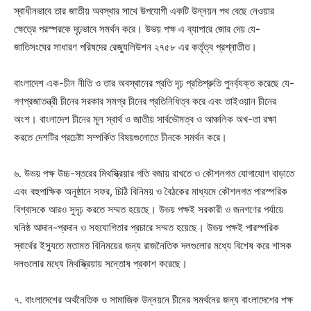
স্বাধীনভাবে তার জাতীয় অবস্থার সাথে উপযোগী একটি উন্নয়ন পথ বেছে নেওয়ার
ক্ষেত্রে পরস্পরকে দৃঢ়ভাবে সমর্থন করে। উভয় পক্ষ এ ব্যাপারে জোর দেয় যে-
জাতিসংঘের সাধারণ পরিষদের রেজ্যুলিউশন ২৭৫৮ এর কর্তৃত্ব প্রশ্নাতীত।
বাংলাদেশ এক-চীন নীতি ও তার অবস্থানের প্রতি দৃঢ় প্রতিশ্রুতি পুনর্ব্যক্ত করেছে যে-
গণপ্রজাতন্ত্রী চীনের সরকার সমগ্র চীনের প্রতিনিধিত্ব করে এবং তাইওয়ান চীনের
অংশ। বাংলাদেশ চীনের মূল স্বার্থ ও জাতীয় সার্বভৌমত্ব ও আঞ্চলিক অখ-তা রক্ষা
করতে দেশটির প্রচেষ্টা সম্পর্কিত বিষয়গুলোতে চীনকে সমর্থন করে।
৬. উভয় পক্ষ উচ্চ-স্তরের মিথস্ক্রিয়ার গতি বজায় রাখতে ও কৌশলগত যোগাযোগ বাড়াতে
এবং বহুপাক্ষিক অনুষ্ঠানে সফর, চিঠি বিনিময় ও বৈঠকের মাধ্যমে কৌশলগত পারস্পরিক
বিশ্বাসকে আরও সুদৃঢ় করতে সম্মত হয়েছে। উভয় পক্ষই সরকারী ও জনগণের পর্যায়ে
ঘনিষ্ঠ আদান-প্রদান ও সহযোগিতার প্রচারে সম্মত হয়েছে। উভয় পক্ষই পারস্পরিক
স্বার্থের ইস্যুতে মতামত বিনিময়ের জন্য রাজনৈতিক দলগুলোর মধ্যে বিশেষ করে শাসক
দলগুলোর মধ্যে মিথস্ক্রিয়ায় সন্তোষ প্রকাশ করেছে।
৭. বাংলাদেশের অর্থনৈতিক ও সামাজিক উন্নয়নে চীনের সমর্থনের জন্য বাংলাদেশের পক্ষ