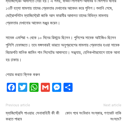
ম্যাজিস্ট্রেট আদালতে নেয়া হয়। এ সময়, বাড্ডা-লালবাগ-আদাবর ও খিলগাঁও থানার
১৩টি হত্যা মামলায় তাদের গ্রেফতার দেখানোর আবেদন করে পুলিশ। শুনানি শেষে,
মেট্রোপলিটন ম্যাজিস্ট্রেট জাকি আল ফারাবীর আদালত তাদের বিভিন্ন মামলায়
গ্রেফতার দেখানোর আবেদন মঞ্জুর করেন।
সাবেক এমপিরা ৭ থেকে ১০ দিনের রিমান্ডে ছিলেন। পুলিশের সাবেক আইজিও ছিলেন
পুলিশি হেফাজতে। তবে মঙ্গলবারই ভারতে অনুপ্রবেশের মামলায় গ্রেফতার হওয়া সাবেক
বিচারপতি মানিক জামিন পান সিলেটের আদালতে। সন্ধ্যায়, হেলিকপ্টারযোগে তাকে আনা
হয় ঢাকায়।
শেয়ার করতে ক্লিক করুন
Facebook
Twitter
WhatsApp
Gmail
Messenger
Share
Previous article
Next article
ম্যাজিস্ট্রেসি পাওয়ার: সেনাবাহিনী কী কী
কোন পথে সংবিধান সংস্কার, গণভোট নাকি
করতে পারবে
সংসদে?