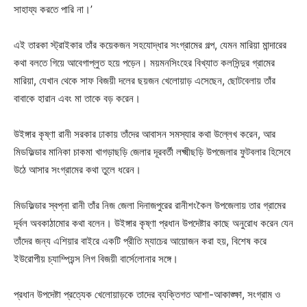
সাহায্য করতে পারি না।’
এই তারকা স্ট্রাইকার তাঁর কয়েকজন সহযোদ্ধার সংগ্রামের গল্প, যেমন মারিয়া মান্দারের
কথা বলতে গিয়ে আবেগাপ্লুত হয়ে পড়েন। ময়মনসিংহের বিখ্যাত কলসিন্দুর গ্রামের
মারিয়া, যেখান থেকে সাফ বিজয়ী দলের ছয়জন খেলোয়াড় এসেছেন, ছোটবেলায় তাঁর
বাবাকে হারান এবং মা তাকে বড় করেন।
উইঙ্গার কৃষ্ণা রানী সরকার ঢাকায় তাঁদের আবাসন সমস্যার কথা উল্লেখ করেন, আর
মিডফিল্ডার মানিকা চাকমা খাগড়াছড়ি জেলার দূরবর্তী লক্ষ্মীছড়ি উপজেলার ফুটবলার হিসেবে
উঠে আসার সংগ্রামের কথা তুলে ধরেন।
মিডফিল্ডার স্বপ্না রানী তাঁর নিজ জেলা দিনাজপুরের রানীশংকৈল উপজেলায় তার গ্রামের
দূর্বল অবকাঠামোর কথা বলেন। উইঙ্গার কৃষ্ণা প্রধান উপদেষ্টার কাছে অনুরোধ করেন যেন
তাঁদের জন্য এশিয়ার বাইরে একটি প্রীতি ম্যাচের আয়োজন করা হয়, বিশেষ করে
ইউরোপীয় চ্যাম্পিয়ন্স লিগ বিজয়ী বার্সেলোনার সঙ্গে।
প্রধান উপদেষ্টা প্রত্যেক খেলোয়াড়কে তাদের ব্যক্তিগত আশা-আকাঙ্ক্ষা, সংগ্রাম ও