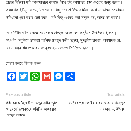
তাদের বিভিন্ন দাবি আলাদাভাবে কাগজে লিখে তাঁর কার্যালয়ে জমা দেওয়ার জন্য বলেন।
অধ্যাপক ইউনুস বলেন, ‘তোমরা যা কিছু চাও তা লিখতে দ্বিধা করো না আমরা তোমাদের
দাবিগুলো পূরণ করার চেষ্টা করব। যদি কিছু এখনই করা সম্ভব হয়, আমরা তা করব’।
কোচ পিটার বাটলার এবং ম্যানেজার মাহমুদা আক্তারও অনুষ্ঠানে উপস্থিত ছিলেন।
সংবর্ধনা অনুষ্ঠানে উপদেষ্টা আসিফ মাহমুদ সজীব ভূইয়া, সুপ্রদীপ চাকমা, অধ্যাপক ডা.
বিধান রঞ্জন রায় পোদ্দার এবং নূরজাহান বেগমও উপস্থিত ছিলেন।
শেয়ার করতে ক্লিক করুন
Facebook
Twitter
WhatsApp
Gmail
Messenger
Share
Previous article
Next article
গণভবনকে ‘জুলাই গণঅভ্যুত্থান স্মৃতি
রাষ্ট্রের প্রয়োজনীয় সব সংস্কারে প্রস্তুত
জাদুঘরে’ রূপান্তরে কমিটির আহবায়ক
সরকার: ড. ইউনূস
এবাদুর রহমান