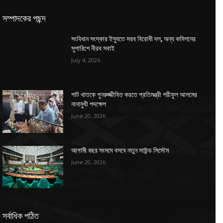
সম্পাদকের পছন্দ
সংবিধান সংস্কার ইস্যুতে সরব বিরোধী দল, অন্য কমিশনের
সুপারিশে নীরব সবাই
July 4, 2026
পাট খাতকে পুনরুজ্জীবিত করতে প্রতিমন্ত্রী শরীফুল আলমের
নানামুখী পদক্ষেপ
June 20, 2026
আগামী বছর সংসদে বসবে নতুন সাউন্ড সিস্টেম
June 20, 2026
সর্বাধিক পঠিত