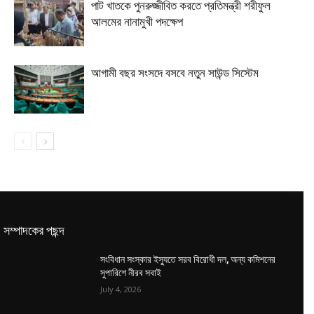
পাট খাতকে পুনরুজ্জীবিত করতে প্রতিমন্ত্রী শরীফুল
আলমের নানামুখী পদক্ষেপ
আগামী বছর সংসদে বসবে নতুন সাউন্ড সিস্টেম
সম্পাদকের পছন্দ
সংবিধান সংস্কার ইস্যুতে সরব বিরোধী দল, অন্য কমিশনের
সুপারিশে নীরব সবাই
July 4, 2026