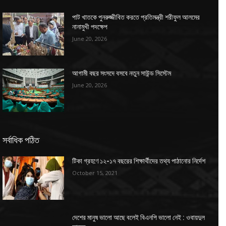
পাট খাতকে পুনরুজ্জীবিত করতে প্রতিমন্ত্রী শরীফুল আলমের
নানামুখী পদক্ষেপ
June 20, 2026
আগামী বছর সংসদে বসবে নতুন সাউন্ড সিস্টেম
June 20, 2026
সর্বাধিক পঠিত
টিকা গ্রহণে ১২-১৭ বছরের শিক্ষার্থীদের তথ্য পাঠানোর নির্দেশ
October 15, 2021
দেশের মানুষ ভালো আছে বলেই বিএনপি ভালো নেই : ওবায়দুল