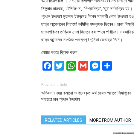
অটোবায়োগ্রাফি’। নির্মাণের পাশাপাশি প্রথমবারের মত সেখানে অভিন
সিঙ্গুলার নাম্বার’, ‘টেলিভিশন’, ‘পিঁপড়াবিদ্যা’, ‘ডুব’ দর্শকপ্রিয় হয়।
প্রধান উপদেষ্টা মুহাম্মদ ইউনূসের বিশেষ সহকারী থেকে উপদেষ্ট
ছাত্র আন্দোলনের লিয়াজোঁ কমিটির সমন্বয়ক ছিলেন। ঢাকা বিশ্ববিদ
ছাত্রশক্তির তাত্ত্বিক নেতা হিসেবে ক্যাম্পাসে পরিচিত। সরকার
ছাত্র আন্দোলন সংগঠনে গুরুত্বপূর্ণ ভূমিকা রেখেছেন তিনি।
শেয়ার করতে ক্লিক করুন
Facebook
Twitter
WhatsApp
Gmail
Messen
Shar
Previous article
অভিবাসন ব্যয় কমানো ও পাচারকৃত অর্থ ফেরত আনতে সিঙ্গাপুরের
সহায়তা চান প্রধান উপদেষ্টা
RELATED ARTICLES
MORE FROM AUTHOR