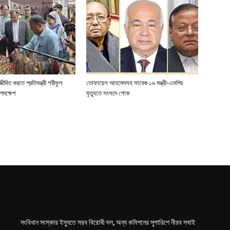
জীবিত করতে প্রতিমন্ত্রী শরীফুল
তোফায়েল আহমেদসহ সাবেক ১৬ মন্ত্রী-এমপির
পদক্ষেপ
মৃত্যুতে সংসদে শোক
সংবিধান সংস্কার ইস্যুতে সরব বিরোধী দল, অন্য কমিশনের সুপারিশে নীরব সবাই