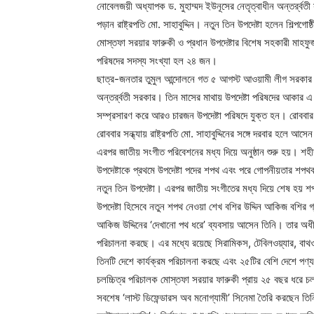
নোবেলজয়ী অধ্যাপক ড. মুহাম্মদ ইউনূসের নেতৃত্বাধীন অন্তর্র্বত
পড়ান রাষ্ট্রপতি মো. সাহাবুদ্দিন। নতুন তিন উপদেষ্টা হলেন শিল্পগ
মোস্তফা সরয়ার ফারুকী ও প্রধান উপদেষ্টার বিশেষ সহকারী মাহফু
পরিষদের সদস্য সংখ্যা হল ২৪ জন।
ছাত্র-জনতার তুমুল আন্দোলনে গত ৫ আগস্ট আওয়ামী লীগ সরকার পত
অন্তর্র্বতী সরকার। তিন মাসের মাথায় উপদেষ্টা পরিষদের আকার এ 
সম্প্রসারণ করে আরও চারজন উপদেষ্টা পরিষদে যুক্ত হন। রোববা
রোববার সন্ধ্যায় রাষ্ট্রপতি মো. সাহাবুদ্দিনের সঙ্গে দরবার হলে আ
এরপর জাতীয় সংগীত পরিবেশনের মধ্য দিয়ে অনুষ্ঠান শুরু হয়। 
উপদেষ্টাকে প্রথমে উপদেষ্টা পদের শপথ এবং পরে গোপনীয়তার শপথব
নতুন তিন উপদেষ্টা। এরপর জাতীয় সংগীতের মধ্য দিয়ে শেষ হয় শপ
উপদেষ্টা হিসেবে নতুন শপথ নেওয়া শেখ বশির উদ্দিন আকিজ বশির গ্
আকিজ উদ্দিনের ‘দেখানো পথ ধরে’ ব্যবসায় আসেন তিনি। তার অধীনে 
পরিচালনা করছে। এর মধ্যে রয়েছে সিরামিকস, টেবিলওয়্যার, বাথওয়্য
তিনটি দেশে কার্যক্রম পরিচালনা করছে এবং ২৫টির বেশি দেশে পণ্
চলচ্চিত্র পরিচালক মোস্তফা সরয়ার ফারুকী প্রায় ২৫ বছর ধরে চলচ্
সবশেষ ‘লাস্ট ডিফেন্ডারস অব মনোগ্যামী’ সিনেমা তৈরি করছেন তিনি