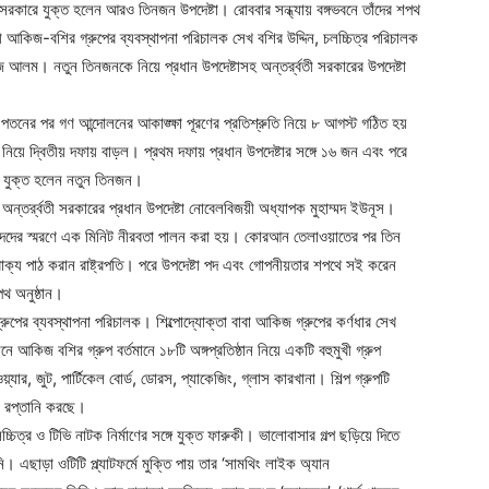
ী সরকারে যুক্ত হলেন আরও তিনজন উপদেষ্টা। রোববার সন্ধ্যায় বঙ্গভবনে তাঁদের শপথ
োষ্ঠী আকিজ-বশির গ্রুপের ব্যবস্থাপনা পরিচালক সেখ বশির উদ্দিন, চলচ্চিত্র পরিচালক
জ আলম। নতুন তিনজনকে নিয়ে প্রধান উপদেষ্টাসহ অন্তর্র্বতী সরকারের উপদেষ্টা
নের পর গণ আন্দোলনের আকাঙ্ক্ষা পূরণের প্রতিশ্রুতি নিয়ে ৮ আগস্ট গঠিত হয়
নিয়ে দ্বিতীয় দফায় বাড়ল। প্রথম দফায় প্রধান উপদেষ্টার সঙ্গে ১৬ জন এবং পরে
র যুক্ত হলেন নতুন তিনজন।
সেন অন্তর্র্বতী সরকারের প্রধান উপদেষ্টা নোবেলবিজয়ী অধ্যাপক মুহাম্মদ ইউনূস।
শহীদদের স্মরণে এক মিনিট নীরবতা পালন করা হয়। কোরআন তেলাওয়াতের পর তিন
াক্য পাঠ করান রাষ্ট্রপতি। পরে উপদেষ্টা পদ এবং গোপনীয়তার শপথে সই করেন
থ অনুষ্ঠান।
রুপের ব্যবস্থাপনা পরিচালক। শিল্পোদ্যোক্তা বাবা আকিজ গ্রুপের কর্ণধার সেখ
আকিজ বশির গ্রুপ বর্তমানে ১৮টি অঙ্গপ্রতিষ্ঠান নিয়ে একটি বহুমুখী গ্রুপ
ার, জুট, পার্টিকেল বোর্ড, ডোরস, প্যাকেজিং, গ্লাস কারখানা। শিল্প গ্রুপটি
য রপ্তানি করছে।
চিত্র ও টিভি নাটক নির্মাণের সঙ্গে যুক্ত ফারুকী। ভালোবাসার গল্প ছড়িয়ে দিতে
। এছাড়া ওটিটি প্ল্যাটফর্মে মুক্তি পায় তার ‘সামথিং লাইক অ্যান