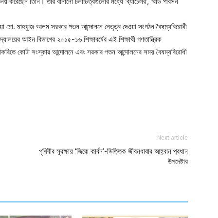
য় করেছেন তিনি। তার বানানো চলচ্চিত্রগুলোর মধ্যে ‘ব্যাচেলর’, ‘থার্ড পারসন
া হওয়া মো. মাহফুজ আলম সরকার পতন আন্দোলনে নেতৃত্ব দেওয়া সংগঠন বৈষম্যবিরোধী
্যালয়ের আইন বিভাগের ২০১৫-১৬ শিক্ষাবর্ষের এই শিক্ষার্থী গণতান্ত্রিক
ি চাকরিতে কোটা সংস্কার আন্দোলনে এবং সরকার পতন আন্দোলনের সময় বৈষম্যবিরোধী
ger
e
Next article
পৃথিবীর সুরক্ষায় ‘জিরো কার্বন’-ভিত্তিক জীবনধারার আহ্বান প্রধান
উপদেষ্টার