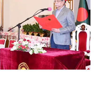
ger
e