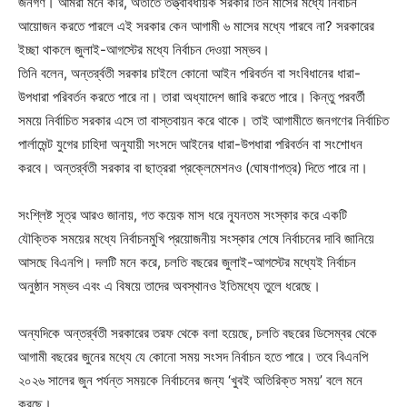
জনগণ। আমরা মনে করি, অতীতে তত্ত্বাবধায়ক সরকার তিন মাসের মধ্যে নির্বাচন
আয়োজন করতে পারলে এই সরকার কেন আগামী ৬ মাসের মধ্যে পারবে না? সরকারের
ইচ্ছা থাকলে জুলাই-আগস্টের মধ্যে নির্বাচন দেওয়া সম্ভব।
তিনি বলেন, অন্তর্র্বতী সরকার চাইলে কোনো আইন পরিবর্তন বা সংবিধানের ধারা-
উপধারা পরিবর্তন করতে পারে না। তারা অধ্যাদেশ জারি করতে পারে। কিন্তু পরবর্তী
সময়ে নির্বাচিত সরকার এসে তা বাস্তবায়ন করে থাকে। তাই আগামীতে জনগণের নির্বাচিত
পার্লামেন্ট যুগের চাহিদা অনুযায়ী সংসদে আইনের ধারা-উপধারা পরিবর্তন বা সংশোধন
করবে। অন্তর্র্বতী সরকার বা ছাত্ররা প্রক্লেমেশনও (ঘোষণাপত্র) দিতে পারে না।
সংশ্লিষ্ট সূত্র আরও জানায়, গত কয়েক মাস ধরে ন্যূনতম সংস্কার করে একটি
যৌক্তিক সময়ের মধ্যে নির্বাচনমুখি প্রয়োজনীয় সংস্কার শেষে নির্বাচনের দাবি জানিয়ে
আসছে বিএনপি। দলটি মনে করে, চলতি বছরের জুলাই-আগস্টের মধ্যেই নির্বাচন
অনুষ্ঠান সম্ভব এবং এ বিষয়ে তাদের অবস্থানও ইতিমধ্যে তুলে ধরেছে।
অন্যদিকে অন্তর্র্বতী সরকারের তরফ থেকে বলা হয়েছে, চলতি বছরের ডিসেম্বর থেকে
আগামী বছরের জুনের মধ্যে যে কোনো সময় সংসদ নির্বাচন হতে পারে। তবে বিএনপি
২০২৬ সালের জুন পর্যন্ত সময়কে নির্বাচনের জন্য ‘খুবই অতিরিক্ত সময়’ বলে মনে
করছে।