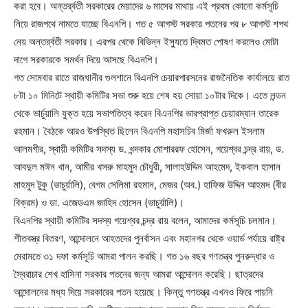
করা হবে। অন্তর্র্বতী সরকারের মেয়াদের ৬ মাসের মাথায় এই প্রথম কোনো কর্মসূচি
নিয়ে রাজপথে নামতে যাচ্ছে বিএনপি। গত ৫ আগস্ট সরকার পতনের পর ৮ আগস্ট শপথ
নেয় অন্তর্র্বতী সরকার। এরপর থেকে বিভিন্ন ইস্যুতে দ্বিমত পোষণ করলেও মোটা
দাগে সরকারকে সমর্থন দিয়ে আসছে বিএনপি।
গত সোমবার রাতে রাজধানীর গুলশানে বিএনপি চেয়ারপারসনের রাজনৈতিক কার্যালয়ে রাত
৮টা ১০ মিনিটে স্থায়ী কমিটির সভা শুরু হয়ে শেষ হয় সোয়া ১০টার দিকে। এতে লন্ডন
থেকে ভার্চুয়ালি যুক্ত হয়ে সভাপতিত্ব করেন বিএনপির ভারপ্রাপ্ত চেয়ারম্যান তারেক
রহমান। বৈঠকে আরও উপস্থিত ছিলেন বিএনপি মহাসচিব মির্জা ফখরুল ইসলাম
আলমগীর, স্থায়ী কমিটির সদস্য ড. খন্দকার মোশাররফ হোসেন, গয়েশ্বর চন্দ্র রায়, ড.
আবদুল মঈন খান, আমীর খসরু মাহমুদ চৌধুরী, সালাহউদ্দিন আহমেদ, ইকবাল হাসান
মাহমুদ টুকু (ভাচুর্য়ালি), বেগম সেলিমা রহমান, মেজর (অব.) হাফিজ উদ্দিন আহমদ (বীর
বিক্রম) ও ডা. এজেডএম জাহিদ হোসেন (ভাচুর্য়ালি)।
বিএনপির স্থায়ী কমিটির সদস্য গয়েশ্বর চন্দ্র রায় বলেন, আমাদের কর্মসূচি চলমান।
শীতবস্ত্র বিতরণ, আন্দোলনে আহতদের পুনর্বাসন এবং মহানগর থেকে ওয়ার্ড পর্যায়ে রাষ্ট্র
মেরামতে ৩১ দফা কর্মসূচি আমরা পালন করছি। গত ১৬ বছর গণতন্ত্র পুনরুদ্ধার ও
স্বৈরাচার শেখ হাসিনা সরকার পতনের জন্য আমরা আন্দোলন করেছি। ছাত্রদের
আন্দোলনের মধ্য দিয়ে সরকারের পতন হয়েছে। কিন্তু গণতন্ত্র এখনও ফিরে পায়নি