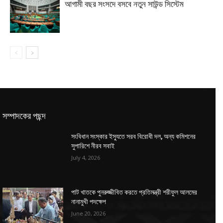
আগামী বছর সংসদে বসবে নতুন সাউন্ড সিস্টেম
সম্পাদকের পছন্দ
সংবিধান সংস্কার ইস্যুতে সরব বিরোধী দল, অন্য কমিশনের
সুপারিশে নীরব সবাই
July 4, 2026
পাট খাতকে পুনরুজ্জীবিত করতে প্রতিমন্ত্রী শরীফুল আলমের
নানামুখী পদক্ষেপ
June 20, 2026