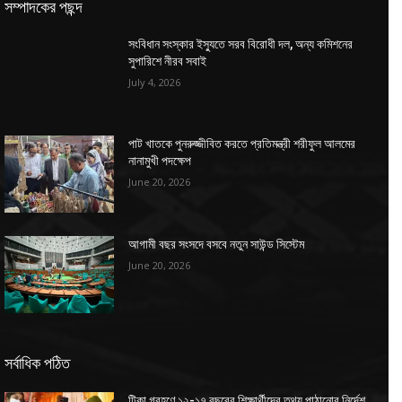
সম্পাদকের পছন্দ
সংবিধান সংস্কার ইস্যুতে সরব বিরোধী দল, অন্য কমিশনের
সুপারিশে নীরব সবাই
July 4, 2026
পাট খাতকে পুনরুজ্জীবিত করতে প্রতিমন্ত্রী শরীফুল আলমের
নানামুখী পদক্ষেপ
June 20, 2026
আগামী বছর সংসদে বসবে নতুন সাউন্ড সিস্টেম
June 20, 2026
সর্বাধিক পঠিত
টিকা গ্রহণে ১২-১৭ বছরের শিক্ষার্থীদের তথ্য পাঠানোর নির্দেশ