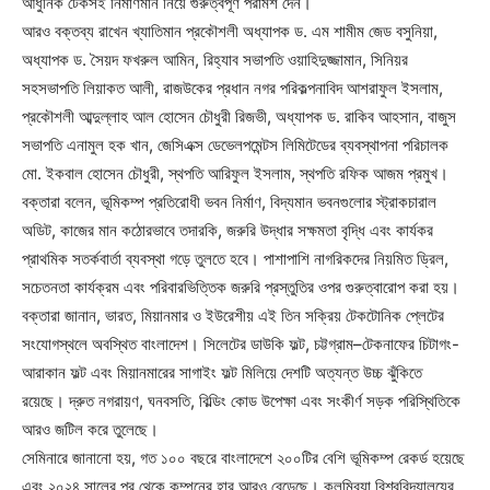
আধুনিক টেকসই নির্মাণমান নিয়ে গুরুত্বপূর্ণ পরামর্শ দেন।
আরও বক্তব্য রাখেন খ্যাতিমান প্রকৌশলী অধ্যাপক ড. এম শামীম জেড বসুনিয়া,
অধ্যাপক ড. সৈয়দ ফখরুল আমিন, রিহ্যাব সভাপতি ওয়াহিদুজ্জামান, সিনিয়র
সহসভাপতি লিয়াকত আলী, রাজউকের প্রধান নগর পরিকল্পনাবিদ আশরাফুল ইসলাম,
প্রকৌশলী আব্দুল্লাহ আল হোসেন চৌধুরী রিজভী, অধ্যাপক ড. রাকিব আহসান, বাজুস
সভাপতি এনামুল হক খান, জেসিএক্স ডেভেলপমেন্টস লিমিটেডের ব্যবস্থাপনা পরিচালক
মো. ইকবাল হোসেন চৌধুরী, স্থপতি আরিফুল ইসলাম, স্থপতি রফিক আজম প্রমুখ।
বক্তারা বলেন, ভূমিকম্প প্রতিরোধী ভবন নির্মাণ, বিদ্যমান ভবনগুলোর স্ট্রাকচারাল
অডিট, কাজের মান কঠোরভাবে তদারকি, জরুরি উদ্ধার সক্ষমতা বৃদ্ধি এবং কার্যকর
প্রাথমিক সতর্কবার্তা ব্যবস্থা গড়ে তুলতে হবে। পাশাপাশি নাগরিকদের নিয়মিত ড্রিল,
সচেতনতা কার্যক্রম এবং পরিবারভিত্তিক জরুরি প্রস্তুতির ওপর গুরুত্বারোপ করা হয়।
বক্তারা জানান, ভারত, মিয়ানমার ও ইউরেশীয় এই তিন সক্রিয় টেকটোনিক প্লেটের
সংযোগস্থলে অবস্থিত বাংলাদেশ। সিলেটের ডাউকি ফল্ট, চট্টগ্রাম–টেকনাফের চিটাগং-
আরাকান ফল্ট এবং মিয়ানমারের সাগাইং ফল্ট মিলিয়ে দেশটি অত্যন্ত উচ্চ ঝুঁকিতে
রয়েছে। দ্রুত নগরায়ণ, ঘনবসতি, বিল্ডিং কোড উপেক্ষা এবং সংকীর্ণ সড়ক পরিস্থিতিকে
আরও জটিল করে তুলেছে।
সেমিনারে জানানো হয়, গত ১০০ বছরে বাংলাদেশে ২০০টির বেশি ভূমিকম্প রেকর্ড হয়েছে
এবং ২০২৪ সালের পর থেকে কম্পনের হার আরও বেড়েছে। কলম্বিয়া বিশ্ববিদ্যালয়ের