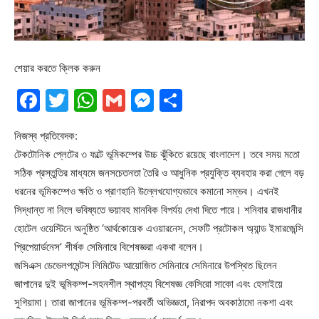
শেয়ার করতে ক্লিক করুন
Facebook
Twitter
WhatsApp
Gmail
Messenger
Share
নিজস্ব প্রতিবেদক:
টেকটোনিক প্লেটের ৩ ফল্টে ভূমিকম্পের উচ্চ ঝুঁকিতে রয়েছে বাংলাদেশ। তবে সময় মতো
সঠিক প্রস্তুতির মাধ্যমে জনসচেতনতা তৈরি ও আধুনিক প্রযুক্তি ব্যবহার করা গেলে বড়
ধরনের ভূমিকম্পেও ক্ষতি ও প্রাণহানি উল্লেখযোগ্যভাবে কমানো সম্ভব। এখনই
সিদ্ধান্ত না নিলে ভবিষ্যতে ভয়াবহ মানবিক বিপর্যয় দেখা দিতে পারে। শনিবার রাজধানীর
হোটেল ওয়েস্টিনে অনুষ্ঠিত ‘আর্থকোয়েক এওয়ারনেস, সেফটি প্রটোকল অ্যান্ড ইমারজেন্সি
প্রিপেয়ার্ডনেস’ শীর্ষক সেমিনারে বিশেষজ্ঞরা একথা বলেন।
জসিএক্স ডেভেলপমেন্টস লিমিটেড আয়োজিত সেমিনারে সেমিনারে উপস্থিত ছিলেন
জাপানের দুই ভূমিকম্প-সহনশীল স্থাপত্য বিশেষজ্ঞ কেসিরো সাকো এবং হেসাইয়ে
সুগিয়ামা। তারা জাপানের ভূমিকম্প-পরবর্তী অভিজ্ঞতা, নিরাপদ অবকাঠামো নকশা এবং