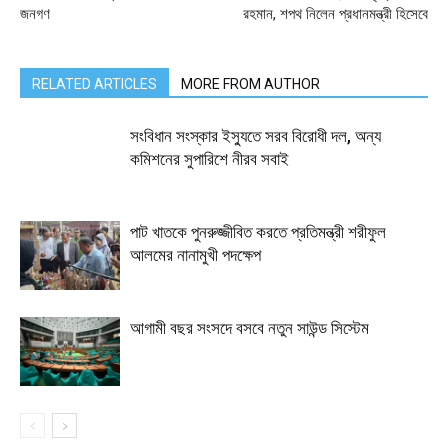
জনগণ
রহমান, শপথ নিলেন প্রধানমন্ত্রী হিসেবে
RELATED ARTICLES
MORE FROM AUTHOR
সংবিধান সংস্কার ইস্যুতে সরব বিরোধী দল, অন্য
কমিশনের সুপারিশে নীরব সবাই
পাট খাতকে পুনরুজ্জীবিত করতে প্রতিমন্ত্রী শরীফুল
আলমের নানামুখী পদক্ষেপ
আগামী বছর সংসদে বসবে নতুন সাউন্ড সিস্টেম