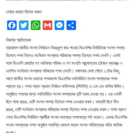
শেয়ার করতে ক্লিক করুন
Facebook
Twitter
WhatsApp
Gmail
Messenger
Share
নিজস্ব প্রতিবেদক
ত্রয়োদশ জাতীয় সংসদ নির্বাচনে নিরঙ্কুশ জয় পাওয়া বিএনপির নির্বাচিতরা সংসদ সদস্য
হিসেবে শপথ নিলেও সংবিধান সংস্কার পরিষদের সদস্য হিসেবে শপথ নেননি। একই
সঙ্গে বিএনপি জোটের গণ অধিকার পরিষদ ও গণ সংহতি আন্দোলনের দুইজন স্বতন্ত্র ৭
এমপিও সংবিধান সংস্কার পরিষদের শপথ নেননি। মঙ্গলবার বেলা পৌনে ১১টার কিছু
আগে জাতীয় সংসদ ভবনের শপথকক্ষে বিএনপির নবনির্বাচিত সংসদ সদস্যদের শপথ
পড়ানো হয়। শপথ পড়ান প্রধান নির্বাচন কমিশনার (সিইসি) এ এম এম নাসির উদ্দিন।
অনুষ্ঠানে শপথের জন্য নবনির্বাচিত সংসদ সদস্যদের দুটি ফরম দেওয়া হয়। এর একটি
ছিল সাদা রঙের, যেটি সংসদ সদস্য হিসেবে শপথ নেওয়ার ফরম। অন্যটি ছিল নীল
রঙের, যেটি সংবিধান সংস্কার পরিষদের সদস্য হিসেবে শপথ নেওয়ার ফরম। শপথ গ্রহণ
শেষে বিএনপির নির্বাচিত প্রার্থীরা সংসদ সদস্যের শপথপত্রে সই করেন। এরপর বিএনপির
সংসদ সদস্যদের শপথ অনুষ্ঠান সমাপ্তি ঘোষণা করেন সংসদ সচিবালয়ের সচিব কানিজ
মওলা।