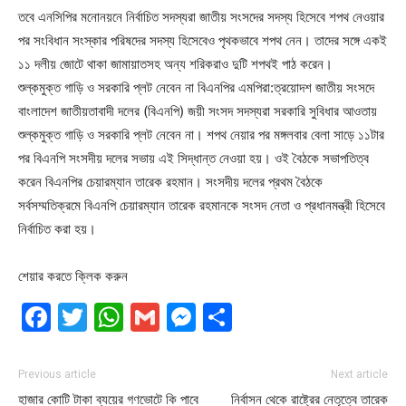
তবে এনসিপির মনোনয়নে নির্বাচিত সদস্যরা জাতীয় সংসদের সদস্য হিসেবে শপথ নেওয়ার
পর সংবিধান সংস্কার পরিষদের সদস্য হিসেবেও পৃথকভাবে শপথ নেন। তাদের সঙ্গে একই
১১ দলীয় জোটে থাকা জামায়াতসহ অন্য শরিকরাও দুটি শপথই পাঠ করেন।
শুল্কমুক্ত গাড়ি ও সরকারি প্লট নেবেন না বিএনপির এমপিরা:ত্রয়োদশ জাতীয় সংসদে
বাংলাদেশ জাতীয়তাবাদী দলের (বিএনপি) জয়ী সংসদ সদস্যরা সরকারি সুবিধার আওতায়
শুল্কমুক্ত গাড়ি ও সরকারি প্লট নেবেন না। শপথ নেয়ার পর মঙ্গলবার বেলা সাড়ে ১১টার
পর বিএনপি সংসদীয় দলের সভায় এই সিদ্ধান্ত নেওয়া হয়। ওই বৈঠকে সভাপতিত্ব
করেন বিএনপির চেয়ারম্যান তারেক রহমান। সংসদীয় দলের প্রথম বৈঠকে
সর্বসম্মতিক্রমে বিএনপি চেয়ারম্যান তারেক রহমানকে সংসদ নেতা ও প্রধানমন্ত্রী হিসেবে
নির্বাচিত করা হয়।
শেয়ার করতে ক্লিক করুন
Facebook
Twitter
WhatsApp
Gmail
Messenger
Share
Previous article
Next article
হাজার কোটি টাকা ব্যয়ের গণভোটে কি পাবে
নির্বাসন থেকে রাষ্ট্রের নেতৃত্বে তারেক