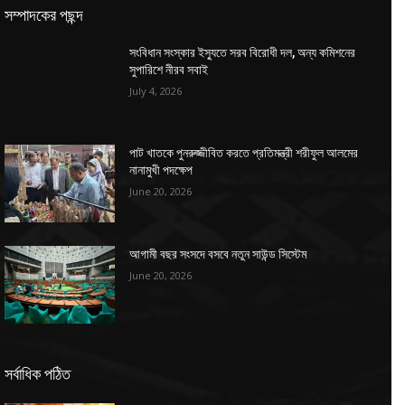
সম্পাদকের পছন্দ
সংবিধান সংস্কার ইস্যুতে সরব বিরোধী দল, অন্য কমিশনের
সুপারিশে নীরব সবাই
July 4, 2026
পাট খাতকে পুনরুজ্জীবিত করতে প্রতিমন্ত্রী শরীফুল আলমের
নানামুখী পদক্ষেপ
June 20, 2026
আগামী বছর সংসদে বসবে নতুন সাউন্ড সিস্টেম
June 20, 2026
সর্বাধিক পঠিত