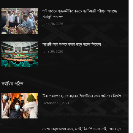
পাট খাতকে পুনরুজ্জীবিত করতে প্রতিমন্ত্রী শরীফুল আলমের
নানামুখী পদক্ষেপ
June 20, 2026
আগামী বছর সংসদে বসবে নতুন সাউন্ড সিস্টেম
June 20, 2026
সর্বাধিক পঠিত
টিকা গ্রহণে ১২-১৭ বছরের শিক্ষার্থীদের তথ্য পাঠানোর নির্দেশ
October 15, 2021
দেশের মানুষ ভালো আছে বলেই বিএনপি ভালো নেই : ওবায়দুল