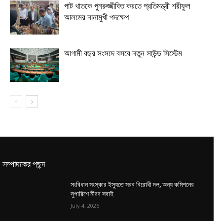
পাট খাতকে পুনরুজ্জীবিত করতে প্রতিমন্ত্রী শরীফুল
আলমের নানামুখী পদক্ষেপ
আগামী বছর সংসদে বসবে নতুন সাউন্ড সিস্টেম
সম্পাদকের পছন্দ
সংবিধান সংস্কার ইস্যুতে সরব বিরোধী দল, অন্য কমিশনের
সুপারিশে নীরব সবাই
July 4, 2026