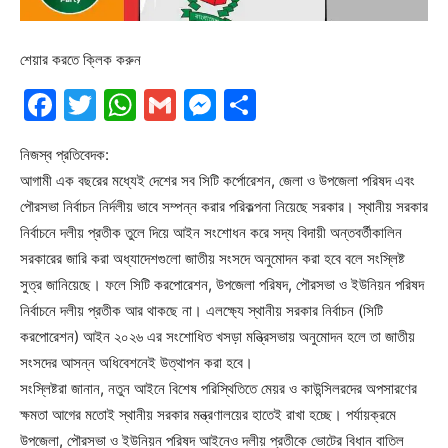
শেয়ার করতে ক্লিক করুন
Facebook
Twitter
WhatsApp
Gmail
Messenger
Share
নিজস্ব প্রতিবেদক:
আগামী এক বছরের মধ্যেই দেশের সব সিটি কর্পোরেশন, জেলা ও উপজেলা পরিষদ এবং
পৌরসভা নির্বাচন নির্দলীয় ভাবে সম্পন্ন করার পরিকল্পনা নিয়েছে সরকার। স্থানীয় সরকার
নির্বাচনে দলীয় প্রতীক তুলে দিয়ে আইন সংশোধন করে সদ্য বিদায়ী অন্তবর্তীকালিন
সরকারের জারি করা অধ্যাদেশগুলো জাতীয় সংসদে অনুমোদন করা হবে বলে সংস্লিষ্ট
সুত্র জানিয়েছে। ফলে সিটি করপোরেশন, উপজেলা পরিষদ, পৌরসভা ও ইউনিয়ন পরিষদ
নির্বাচনে দলীয় প্রতীক আর থাকছে না। এলক্ষ্যে স্থানীয় সরকার নির্বাচন (সিটি
করপোরেশন) আইন ২০২৬ এর সংশোধিত খসড়া মন্ত্রিসভায় অনুমোদন হলে তা জাতীয়
সংসদের আসন্ন অধিবেশনেই উত্থাপন করা হবে।
সংস্লিষ্টরা জানান, নতুন আইনে বিশেষ পরিস্থিতিতে মেয়র ও কাউন্সিলরদের অপসারণের
ক্ষমতা আগের মতোই স্থানীয় সরকার মন্ত্রণালয়ের হাতেই রাখা হচ্ছে। পর্যায়ক্রমে
উপজেলা, পৌরসভা ও ইউনিয়ন পরিষদ আইনেও দলীয় প্রতীকে ভোটের বিধান বাতিল