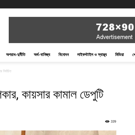
অপরাধ-দুর্নীতি
অর্থ-বানিজ্য
বিনোদন
লাইফস্টাইল ও স্বাস্থ্য
মিডিয়া
খ
 নির্বাচিত
িকার, কায়সার কামাল ডেপুটি
339