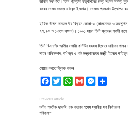
জানান সভাপতি। তিনি প্রস্তাব উত্থাপনের জন্য সংসদ সদস্য নুরু
করেন সংসদ সদস্য রকিবুল ইসলাম। সংসদে প্রস্তাব উত্থাপন করা
হাফিজ উদ্দিন আহমদ বীর বিক্রম ভোলা-৩ (লালমোহন ও তজমুদ্দিন) 
৭ম, ৮ম ও ১৩তম সংসদ)। ১৯৯১ সালে তিনি স্বতন্ত্র প্রার্থী রূ
তিনি বিএনপির জাতীয় স্থায়ী কমিটির সদস্য হিসেবে দায়িত্ব পালন 
সালে পানিসম্পদ, বাণিজ্য ও পাট মন্ত্রণালয়ের মন্ত্রী হিসেবে দায়ি
শেয়ার করতে ক্লিক করুন
Facebook
Twitter
WhatsApp
Gmail
Messen
Shar
Previous article
দলীয় প্রতীক ছাড়াই এক বছরের মধ্যে স্থানীয় সব নির্বাচনের
পরিকল্পনা