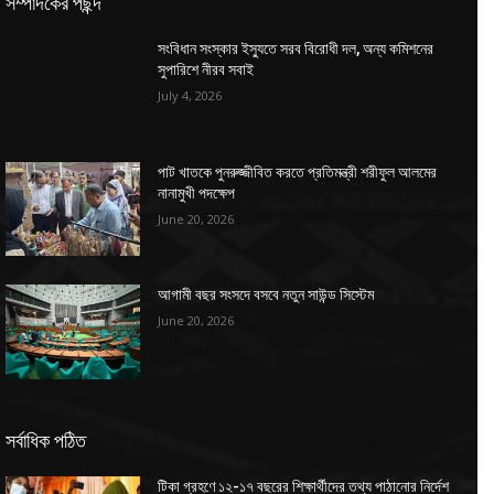
সম্পাদকের পছন্দ
সংবিধান সংস্কার ইস্যুতে সরব বিরোধী দল, অন্য কমিশনের
সুপারিশে নীরব সবাই
July 4, 2026
পাট খাতকে পুনরুজ্জীবিত করতে প্রতিমন্ত্রী শরীফুল আলমের
নানামুখী পদক্ষেপ
June 20, 2026
আগামী বছর সংসদে বসবে নতুন সাউন্ড সিস্টেম
June 20, 2026
সর্বাধিক পঠিত
টিকা গ্রহণে ১২-১৭ বছরের শিক্ষার্থীদের তথ্য পাঠানোর নির্দেশ