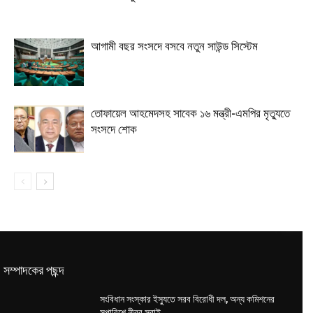
আগামী বছর সংসদে বসবে নতুন সাউন্ড সিস্টেম
তোফায়েল আহমেদসহ সাবেক ১৬ মন্ত্রী-এমপির মৃত্যুতে
সংসদে শোক
সম্পাদকের পছন্দ
সংবিধান সংস্কার ইস্যুতে সরব বিরোধী দল, অন্য কমিশনের
সুপারিশে নীরব সবাই