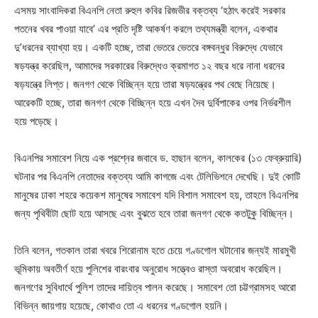
এসময় সাংবাদিকরা বিএনপি নেতা রুহুল কবির রিজভীর বক্তব্য ‘হঠাৎ করেই সরকার
পতনের খবর পাওয়া যাবে’ এর প্রতি দৃষ্টি আকর্ষণ করলে তথ্যমন্ত্রী বলেন, একথার
দু’ধরনের ব্যাখ্যা হয়। একটি হচ্ছে, তারা ভেতরে ভেতরে বঙ্গবন্ধুর বিরুদ্ধে যেভাবে
ষড়যন্ত্র করেছিল, আমাদের সরকারের বিরুদ্ধেও ক্রমাগত ১২ বছর ধরে নানা ধরনের
ষড়যন্ত্রে লিপ্ত। জনগণ থেকে বিচ্ছিন্ন হয়ে তারা ষড়যন্ত্রের পথ বেছে নিয়েছে।
আরেকটি হচ্ছে, তারা জনগণ থেকে বিচ্ছিন্ন হয়ে এখন দৈব দুর্বিপাকের ওপর নির্ভরশীল
হয়ে পড়েছে।
বিএনপির সমাবেশ নিয়ে এক প্রশ্নের জবাবে ড. হাছান বলেন, কালকের (১৩ ফেব্রুয়ারি)
ঘটনার পর বিএনপি নেতাদের বক্তব্য আমি কাগজে এবং টেলিভিশনে দেখেছি। দুই কোটি
মানুষের ঢাকা শহরে কয়েকশ মানুষের সমাবেশ যদি বিশাল সমাবেশ হয়, তাহলে বিএনপির
জন্য পৃথিবীটা ছোট হয়ে আসছে এবং বুঝতে হবে তারা জনগণ থেকে কতটুকু বিচ্ছিন্ন।
তিনি বলেন, গতকাল তারা খবরে শিরোনাম হতে চেয়ে গণ্ডগোল ঘটানোর জন্যই মারমুখী
ভূমিকায় অবতীর্ণ হয়ে পুলিশের বারংবার অনুরোধ সত্ত্বেও রাস্তা অবরোধ করেছিল।
জনগণের সুবিধার্থে পুলিশ তাদের দায়িত্ব পালন করেছে। সমাবেশ তো চট্টগ্রামসহ আরো
বিভিন্ন জায়গায় হয়েছে, কোথাও তো এ ধরনের গণ্ডগোল হয়নি।