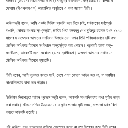
মঙ্গলবার (৩১ মে) সচিবালয়ের গণমাধ্যমকেন্দ্রে বাংলাদেশ সেক্রেটারিয়েট রিপোর্টার্স
ফোরাম (বিএসআরএফ) আয়োজিত অনুষ্ঠানে এ কথা জানান তিনি।
আইনমন্ত্রী বলেন, আমি একটা জিনিস ব্রডলি বলে দিতে চাই, সর্বকালের সর্বশ্রেষ্ঠ
বাঙালি, সোনার বাংলার স্বপ্নদ্রষ্টা, জাতির পিতা বঙ্গবন্ধু শেখ মুজিবুর রহমান যখন ১৯৭২
সালের ৪ নভেম্বর আমাদের সংবিধান উপহার দেন, তখন তিনি পরিষ্কারভাবে দুটি কথা
মৌলিক অধিকার হিসেবে সংবিধানে অন্তর্ভুক্ত করে গেছেন। প্রথমটি হলো বাক্-
স্বাধীনতা, আরেকটি হলো সংবাদমাধ্যমের স্বাধীনতা। এগুলো আমাদের সংবিধানে
মৌলিক অধিকার হিসেবে গ্যারান্টি।
তিনি বলেন, আমি দৃঢ়ভাবে বলতে পারি, দেশে এমন কোনো আইন হবে না, যা স্বাধীন
সাংবাদিকতায় বাধা হয়ে দাঁড়ায়।
ডিজিটাল নিরাপত্তা আইন প্রসঙ্গে মন্ত্রী বলেন, আইনটি সাংবাদিকতায় বাধা সৃষ্টির জন্য
করা হয়নি। টেকনোলজির উন্নয়নে যে অসুবিধাগুলোর সৃষ্টি হচ্ছে, সেগুলো মোকাবিলা
করতে আইনটি করেছি।
এই আইনে এখন যত্রতত্র কাউকে গ্রেপ্তার হচ্ছে না বলে উল্লেখ করে তিনি বলেন,