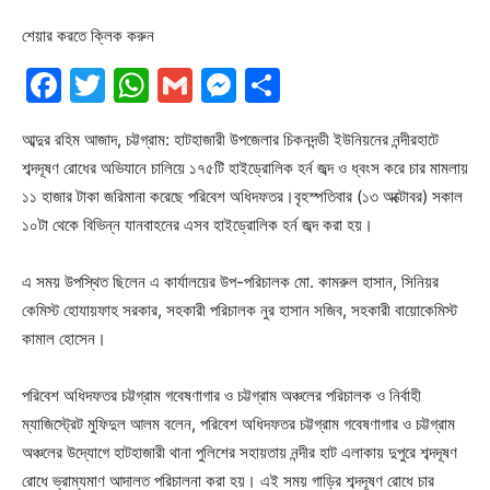
শেয়ার করতে ক্লিক করুন
Facebook
Twitter
WhatsApp
Gmail
Messenger
Share
আব্দুর রহিম আজাদ, চট্টগ্রাম: হাটহাজারী উপজেলার চিকনদন্ডী ইউনিয়নের নন্দীরহাটে
শব্দদূষণ রোধের অভিযানে চালিয়ে ১৭৫টি হাইড্রোলিক হর্ন জব্দ ও ধ্বংস করে চার মামলায়
১১ হাজার টাকা জরিমানা করেছে পরিবেশ অধিদফতর।বৃহস্পতিবার (১৩ অক্টোবর) সকাল
১০টা থেকে বিভিন্ন যানবাহনের এসব হাইড্রোলিক হর্ন জব্দ করা হয়।
এ সময় উপস্থিত ছিলেন এ কার্যালয়ের উপ-পরিচালক মো. কামরুল হাসান, সিনিয়র
কেমিস্ট হোযায়ফাহ সরকার, সহকারী পরিচালক নুর হাসান সজিব, সহকারী বায়োকেমিস্ট
কামাল হোসেন।
পরিবেশ অধিদফতর চট্টগ্রাম গবেষণাগার ও চট্টগ্রাম অঞ্চলের পরিচালক ও নির্বাহী
ম্যাজিস্ট্রেট মুফিদুল আলম বলেন, পরিবেশ অধিদফতর চট্টগ্রাম গবেষণাগার ও চট্টগ্রাম
অঞ্চলের উদ্যোগে হাটহাজারী থানা পুলিশের সহায়তায় নন্দীর হাট এলাকায় দুপুরে শব্দদূষণ
রোধে ভ্রাম্যমাণ আদালত পরিচালনা করা হয়। এই সময় গাড়ির শব্দদূষণ রোধে চার