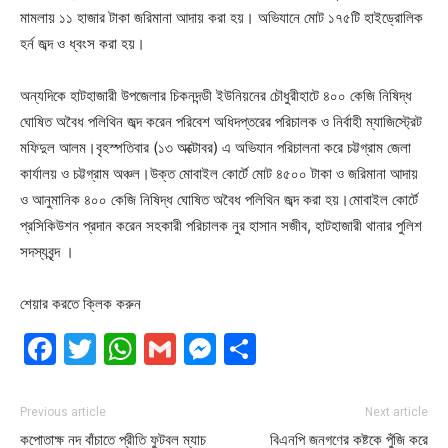
মামলায় ১১ হাজার টাকা জরিমানা আদায় করা হয়। অভিযানে মোট ১৭৫টি হাইড্রোলিক
হর্ন জব্দ ও ধ্বংস করা হয়।
অন্যদিকে হাটহাজারী উপজেলার চিকনদন্ডী ইউনিয়নের চৌধুরীহাটে ৪০০ কেজি নিষিদ্ধ
ঘোষিত অবৈধ পলিথিন জব্দ করেন পরিবেশ অধিদপ্তরের পরিচালক ও নির্বাহী ম্যাজিস্ট্রেট
মফিদুল আলম।বৃহস্পতিবার (১৩ অক্টোবর) এ অভিযান পরিচালনা করে চট্টগ্রাম জেলা
কার্যালয় ও চট্টগ্রাম অঞ্চল।উক্ত মোবাইল কোর্টে মোট ৪৫০০ টাকা ও জরিমানা আদায়
ও আনুমানিক ৪০০ কেজি নিষিদ্ধ ঘোষিত অবৈধ পলিথিন জব্দ করা হয়।মোবাইল কোর্টে
প্রসিকিউশন প্রদান করেন সহকারী পরিচালক নুর হাসান সজীব, হাটহাজারী থানার পুলিশ
সদস্যবৃন্দ ।
শেয়ার করতে ক্লিক করুন
Facebook
Twitter
WhatsApp
Gmail
Messenger
Share
Previous article
Next article
কপোতাক্ষ নদ বাঁচাতে প্রীতি ফুটবল ম্যাচ
বিএনপি জনগণের কষ্টকে পুঁজি করে