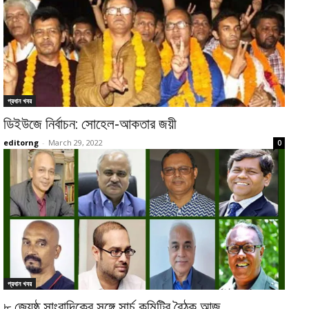
প্রধান খবর
ডিইউজে নির্বাচন: সোহেল-আকতার জয়ী
editorng
-
March 29, 2022
0
প্রধান খবর
৮ জ্যেষ্ঠ সাংবাদিকের সঙ্গে সার্চ কমিটির বৈঠক আজ