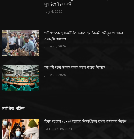
সুপারিশে নীরব সবাই
July 4, 2026
পাট খাতকে পুনরুজ্জীবিত করতে প্রতিমন্ত্রী শরীফুল আলমের
নানামুখী পদক্ষেপ
June 20, 2026
আগামী বছর সংসদে বসবে নতুন সাউন্ড সিস্টেম
June 20, 2026
সর্বাধিক পঠিত
টিকা গ্রহণে ১২-১৭ বছরের শিক্ষার্থীদের তথ্য পাঠানোর নির্দেশ
October 15, 2021