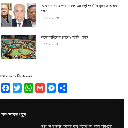
তোফায়েল আহমেদসহ সাবেক ১৬ মন্ত্রী-এমপির মৃত্যুতে সংসদে
শোক
June 7, 2026
বাজেট অধিবেশন চলবে ৯ জুলাই পর্যন্ত
June 7, 2026
শেয়ার করতে ক্লিক করুন
Facebook
Twitter
WhatsApp
Gmail
Messenger
Share
সম্পাদকের পছন্দ
সংবিধান সংস্কার ইস্যুতে সরব বিরোধী দল, অন্য কমিশনের