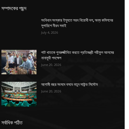
সম্পাদকের পছন্দ
সংবিধান সংস্কার ইস্যুতে সরব বিরোধী দল, অন্য কমিশনের
সুপারিশে নীরব সবাই
July 4, 2026
পাট খাতকে পুনরুজ্জীবিত করতে প্রতিমন্ত্রী শরীফুল আলমের
নানামুখী পদক্ষেপ
June 20, 2026
আগামী বছর সংসদে বসবে নতুন সাউন্ড সিস্টেম
June 20, 2026
সর্বাধিক পঠিত